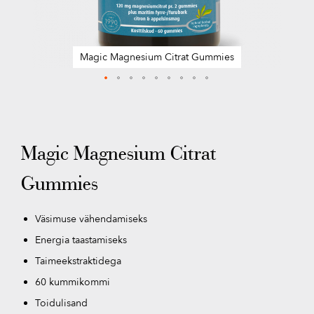
Magic Magnesium Citrat Gummies
Skip
to
the
beginning
Magic Magnesium Citrat
of
the
Gummies
images
gallery
Väsimuse vähendamiseks
Energia taastamiseks
Taimeekstraktidega
60 kummikommi
Toidulisand