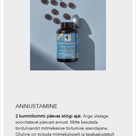
ANNUSTAMINE
2 kummikommi päevas söögi ajal.
Ärge ületage
soovitatavat päevast annust. Mitte kasutada
toidulisandit mitmekesise toitumise asendajana.
Oluline on toituda mitmekülgselt ja tasakaalustatult