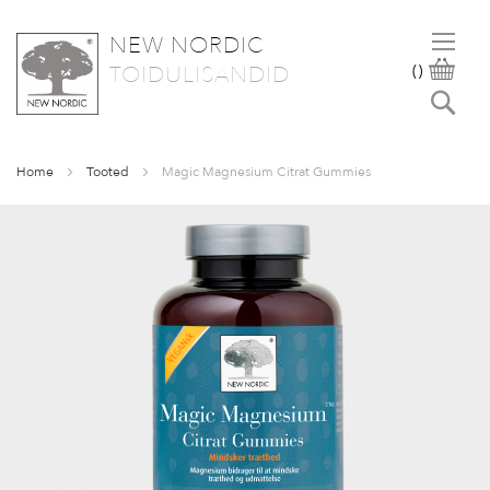
NEW NORDIC
SKIP
OST
TOIDULISANDID
(
)
TO
Otsi
CONTENT
Home
Tooted
Magic Magnesium Citrat Gummies
Skip
to
the
end
of
the
images
gallery