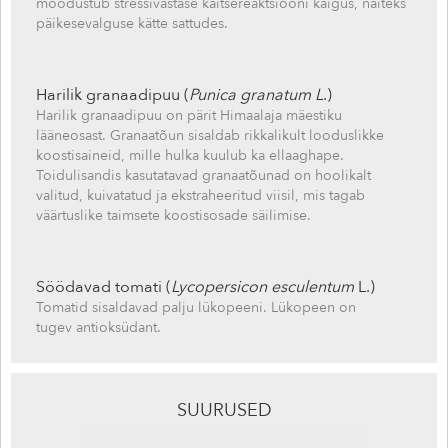
moodustub stressivastase kaitsereaktsiooni käigus, näiteks
päikesevalguse kätte sattudes.
Harilik granaadipuu (
Punica granatum L
.)
Harilik granaadipuu on pärit Himaalaja mäestiku
lääneosast. Granaatõun sisaldab rikkalikult looduslikke
koostisaineid, mille hulka kuulub ka ellaaghape.
Toidulisandis kasutatavad granaatõunad on hoolikalt
valitud, kuivatatud ja ekstraheeritud viisil, mis tagab
väärtuslike taimsete koostisosade säilimise.
Söödavad tomati (
Lycopersicon esculentum
L.)
Tomatid sisaldavad palju lükopeeni. Lükopeen on
tugev antioksüdant.
SUURUSED