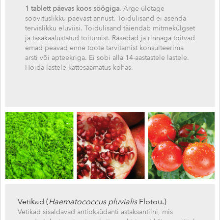
1 tablett päevas koos söögiga
. Ärge ületage
soovituslikku päevast annust. Toidulisand ei asenda
tervislikku eluviisi. Toidulisand täiendab mitmekülgset
ja tasakaalustatud toitumist. Rasedad ja rinnaga toitvad
emad peavad enne toote tarvitamist konsulteerima
arsti või apteekriga. Ei sobi alla 14-aastastele lastele.
Hoida lastele kättesaamatus kohas.
Vetikad (
Haematococcus pluvialis
Flotou.)
Vetikad sisaldavad antioksüdanti astaksantiini, mis