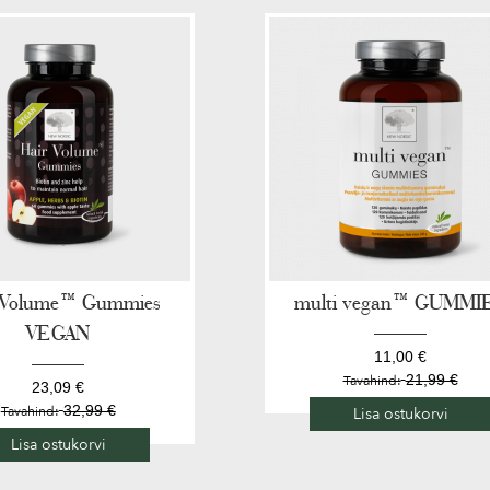
 Volume™ Gummies
multi vegan™ GUMMI
VEGAN
11,00 €
21,99 €
Tavahind:
23,09 €
32,99 €
Tavahind:
Lisa ostukorvi
Lisa ostukorvi