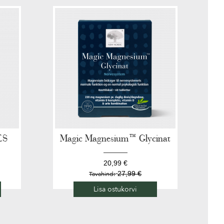
ES
Magic Magnesium™ Glycinat
20,99 €
27,99 €
Tavahind:
Lisa ostukorvi