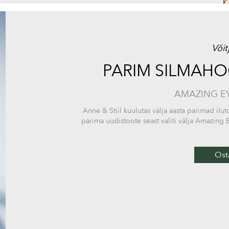
Võit
PARIM SILMAH
AMAZING E
Anne & Stiil kuulutas välja aasta parimad 
parima uudistoote seast valiti välja Amazing
Ost