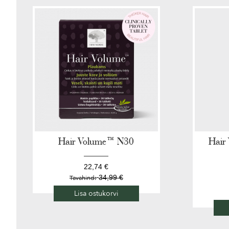
Hair Volume™ N30
Hair
22,74 €
34,99 €
Tavahind:
Lisa ostukorvi