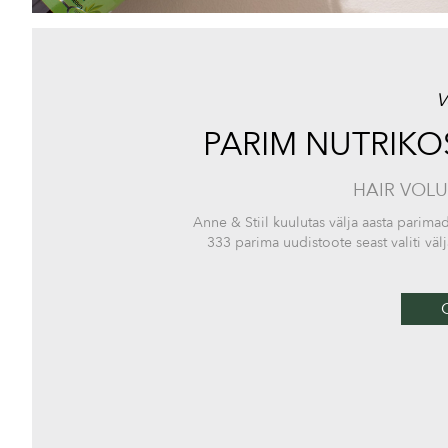
V
PARIM NUTRIK
HAIR VOL
Anne & Stiil kuulutas välja aasta par
333 parima uudistoote seast valiti v