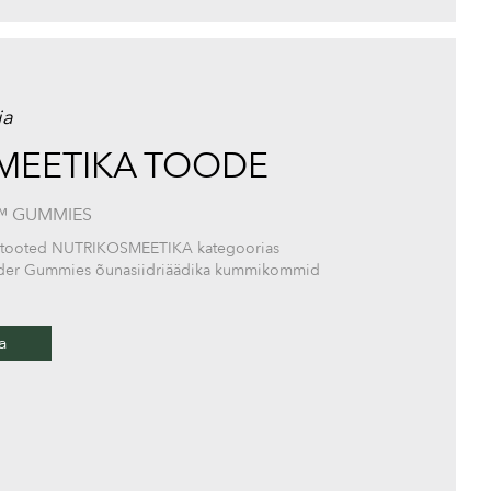
ja
MEETIKA TOODE
™ GUMMIES
 ilutooted NUTRIKOSMEETIKA kategoorias
 Cider Gummies õunasiidriäädika kummikommid
a