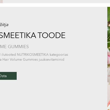
õitja
OSMEETIKA TOODE
UME GUMMIES
imad ilutooted NUTRIKOSMEETIKA kategoorias
älja Hair Volume Gummies juuksevitamiinid
Osta