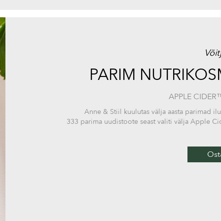
Võit
PARIM NUTRIKOS
APPLE CIDER
Anne & Stiil kuulutas välja aasta parimad
333 parima uudistoote seast valiti välja Apple
Ost