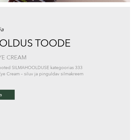
ja
OOLDUS TOODE
YE CREAM
ilutooted SILMAHOOLDUSE kategoorias 333
 Eye Cream – siluv ja pinguldav silmakreem
a