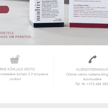
RNE KÕIKJALE EESTIS
KLIENDITEENINDU
oimetatakse kohale 2-3 tööpäeva
Oleme valmis vastama kõigi
jooksul
küsimustele
Tel. Nr +372 684 38