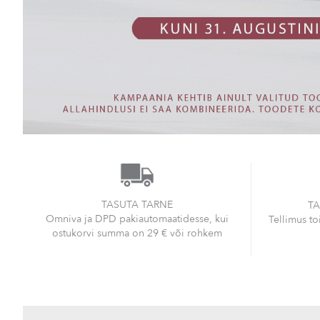
TASUTA TARNE
TA
Omniva ja DPD pakiautomaatidesse, kui
Tellimus t
ostukorvi summa on 29 € või rohkem