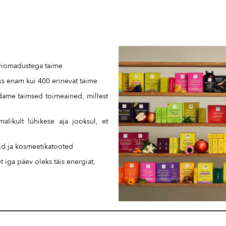
aviomadustega taime
ks enam kui 400 erinevat taime
raldame taimsed toimeained, millest
alikult lühikese aja jooksul, et
did ja kosmeetikatooted
 iga päev oleks täis energiat,