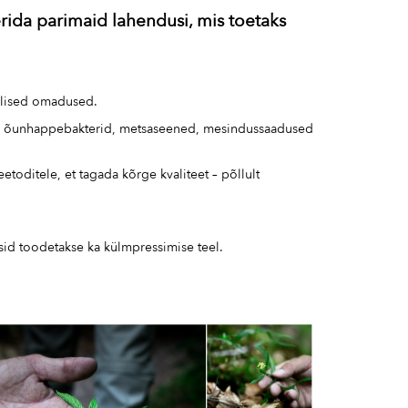
ida parimaid lahendusi, mis toetaks
rilised omadused.
agu õunhappebakterid, metsaseened, mesindussaadused
oditele, et tagada kõrge kvaliteet – põllult
isid toodetakse ka külmpressimise teel.