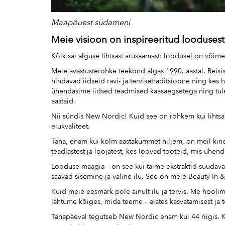
Maapõuest südameni
Meie visioon on inspireeritud loodusest
Kõik sai alguse lihtsast arusaamast: loodusel on võim
Meie avastusterohke teekond algas 1990. aastal. Reisi
hindavad iidseid ravi- ja tervisetraditsioone ning ke
ühendasime iidsed teadmised kaasaegsetega ning tulemu
aastaid.
Nii sündis New Nordic! Kuid see on rohkem kui lihtsalt
elukvaliteet.
Täna, enam kui kolm aastakümmet hiljem, on meil kin
teadlastest ja loojatest, kes loovad tooteid, mis ühend
Looduse maagia – on see kui taime ekstraktid suudava
saavad sisemine ja väline ilu. See on meie Beauty In &
Kuid meie eesmärk pole ainult ilu ja tervis. Me hool
lähtume kõiges, mida teeme – alates kasvatamisest ja 
Tänapäeval tegutseb New Nordic enam kui 44 riigis. K