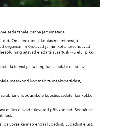
dame seda tähele panna ja tunnetada.
a ürdid. Oma teekonnal kohtasime inimesi, kes
imed organismi mõjutavad ja inimkeha tervendavad –
eaolu ning aitavad elada täisväärtuslikku elu pikki
etada tervist ja ilu ning luua seeläbi nauditav
. Meie meeskond koosneb taimeekspertidest,
särab tänu looduslikele koostisosadele, kui kokku
ast milles elavad tulevased põlvkonnad. Seepärast
tetest.
s iga võrse kannab endas lubadust. Lubadust elust,