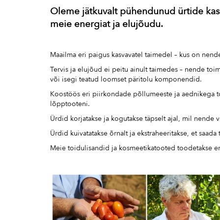
Oleme jätkuvalt pühendunud ürtide kasu
meie energiat ja elujõudu.
Maailma eri paigus kasvavatel taimedel – kus on nend
Tervis ja elujõud ei peitu ainult taimedes – nende
või isegi teatud loomset päritolu komponendid.
Koostöös eri piirkondade põllumeeste ja aednikega to
lõpptooteni.
Ürdid korjatakse ja kogutakse täpselt ajal, mil nende 
Ürdid kuivatatakse õrnalt ja ekstraheeritakse, et saad
Meie toidulisandid ja kosmeetikatooted toodetakse enama