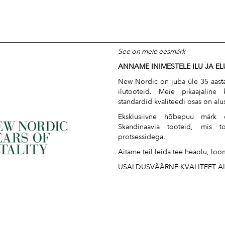
See on meie eesmärk
ANNAME INIMESTELE ILU JA E
New Nordic on juba üle 35 aasta 
ilutooteid. Meie pikaajalin
standardid kvaliteedi osas on alu
Eksklusiivne hõbepuu märk o
Skandinaavia tooteid, mis t
protsessidega.
Aitame teil leida tee heaolu, loo
USALDUSVÄÄRNE KVALITEET AL