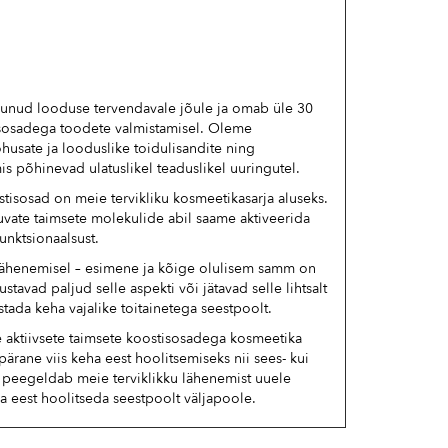
unud looduse tervendavale jõule ja omab üle 30
isosadega toodete valmistamisel. Oleme
husate ja looduslike toidulisandite ning
s põhinevad ulatuslikel teaduslikel uuringutel.
tisosad on meie tervikliku kosmeetikasarja aluseks.
uvate taimsete molekulide abil saame aktiveerida
unktsionaalsust.
lähenemisel – esimene ja kõige olulisem samm on
tavad paljud selle aspekti või jätavad selle lihtsalt
stada keha vajalike toitainetega seestpoolt.
 aktiivsete taimsete koostisosadega kosmeetika
pärane viis keha eest hoolitsemiseks nii sees- kui
™ peegeldab meie terviklikku lähenemist uuele
eha eest hoolitseda seestpoolt väljapoole.