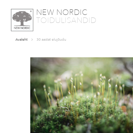
SKIP
NEW NORDIC
TO
TOIDULISANDID
CONTENT
Avaleht
30 aastat elujõudu