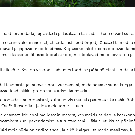
e meid tervendada, tugevdada ja tasakaalu taastada – kui me vaid suu
sime erinevatel mandritel, et leida just need õiged, tõhusad taimed j
s hoiavad ja jagavad neid teadmisi. Kogusime infot kuidas erinevad ta
seks saime tõhusad toidulisandid, mis toetavad meie tervist, ilu ja h
 ettevõte. See on visioon – lähtudes looduse põhimõtetest, hoida ja to
del teadmiste ja innovatsiooni vundament, mida hoiame suure kirega
avad teaduslikku progressi ja iidset taimetarkust.
d toetada sinu organismi, kui su tervis muutub paremaks ka nahk lööb 
 Out™ filosoofia – ja iga meie toote – tuum.
ime enamast. Me hoolime igast inimesest, kes meid usaldab ja keskkonn
tootmisest kuni pakendamise ja turustamiseni – jätkusuutlikkuse põhimõ
uid meie süda on endiselt seal, kus kõik algas – taimede maailmas, ku