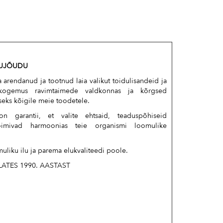
LUJÕUDU
arendanud ja tootnud laia valikut toidulisandeid ja
e kogemus ravimtaimede valdkonnas ja kõrgsed
seks kõigile meie toodetele.
n garantii, et valite ehtsaid, teaduspõhiseid
oimivad harmoonias teie organismi loomulike
muliku ilu ja parema elukvaliteedi poole.
ATES 1990. AASTAST