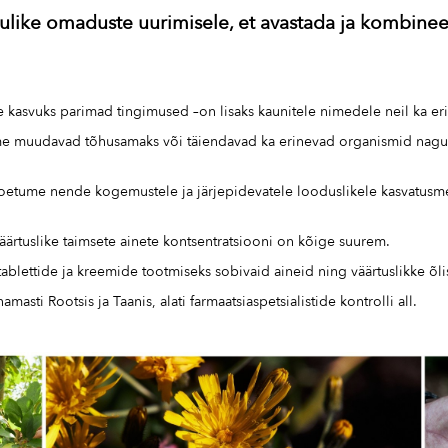
like omaduste uurimisele, et avastada ja kombineer
e kasvuks parimad tingimused –on lisaks kaunitele nimedele neil ka e
 toime muudavad tõhusamaks või täiendavad ka erinevad organismid n
etume nende kogemustele ja järjepidevatele looduslikele kasvatusmeet
väärtuslike taimsete ainete kontsentratsiooni on kõige suurem.
a tablettide ja kreemide tootmiseks sobivaid aineid ning väärtuslikke õl
sti Rootsis ja Taanis, alati farmaatsiaspetsialistide kontrolli all.