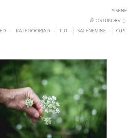
SISENE
OSTUKORV
OSTUKORV
(
)
ED
KATEGOORIAD
ILU
SALENEMINE
OTSI