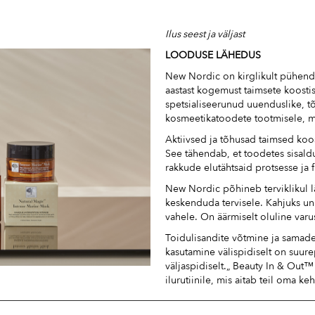
Ilus seest ja väljast
LOODUSE LÄHEDUS
New Nordic on kirglikult pühend
aastast kogemust taimsete koost
spetsialiseerunud uuenduslike, tõ
kosmeetikatoodete tootmisele, mi
Aktiivsed ja tõhusad taimsed koos
See tähendab, et toodetes sisald
rakkude elutähtsaid protsesse ja f
New Nordic põhineb terviklikul 
keskenduda tervisele. Kahjuks unus
vahele. On äärmiselt oluline varu
Toidulisandite võtmine ja samade
kasutamine välispidiselt on suure
väljaspidiselt.„ Beauty In & Out
ilurutiinile, mis aitab teil oma k