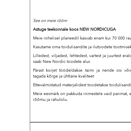
See on meie rõõm
Astuge teekonnale koos NEW NORDICUGA
Meie rohelisel planeedil kasvab enam kui 70 000 r
Kasutame oma toidulisandite ja ilutoodete tootmise
Lilledest, viljadest, lehtedest, vartest ja juurtest e
saab New Nordic toodete alus
Pärast korjet töödeldakse taimi ja nende osi võim
tagada kõrge ja ühtlane kvaliteet
Ettevalmistatud materjalidest toodetakse toidulisan
Meie eesmärk on pakkuda inimestele vaid parimat, et
rõõmu ja rahulolu.