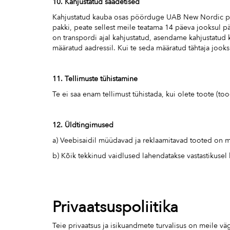
10. Kahjustatud saadetised
Kahjustatud kauba osas pöörduge UAB New Nordic poole
pakki, peate sellest meile teatama 14 päeva jooksul pär
on transpordi ajal kahjustatud, asendame kahjustatud 
määratud aadressil. Kui te seda määratud tähtaja jooks
11. Tellimuste tühistamine
Te ei saa enam tellimust tühistada, kui olete toote (
12. Üldtingimused
a) Veebisaidil müüdavad ja reklaamitavad tooted on m
b) Kõik tekkinud vaidlused lahendatakse vastastikusel 
Privaatsuspoliitika
Teie privaatsus ja isikuandmete turvalisus on meile väg