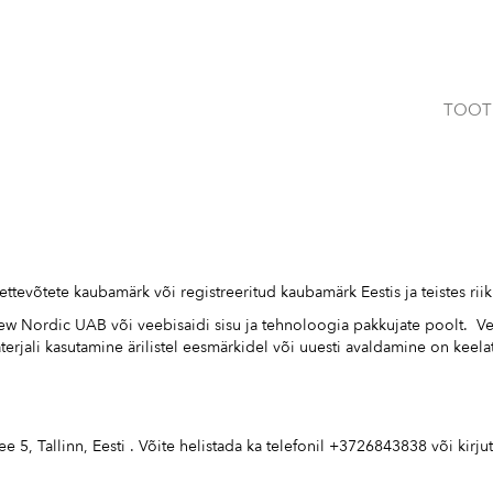
TOOT
tevõtete kaubamärk või registreeritud kaubamärk Eestis ja teistes riik
ew Nordic UAB või veebisaidi sisu ja tehnoloogia pakkujate poolt. Veeb
aterjali kasutamine ärilistel eesmärkidel või uuesti avaldamine on keela
, Tallinn, Eesti . Võite helistada ka telefonil +3726843838 või kirju