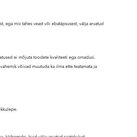
st, ega mis tahes veast või ebatäpsusest, välja arvatud
atused ei mõjuta toodete kvaliteeti ega omadusi.
a vahemik võivad muutuda ka ilma ette teatamata ja
kokkulepe.
ka. käibemaks, kuid välja arvatud saatekulud.