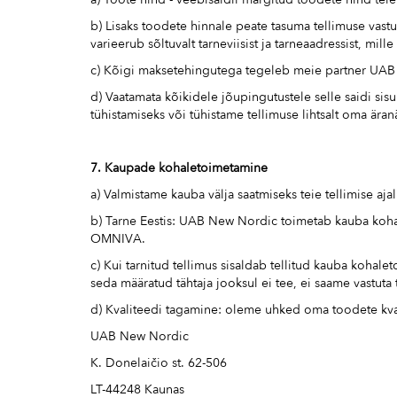
b) Lisaks toodete hinnale peate tasuma tellimuse vast
varieerub sõltuvalt tarneviisist ja tarneaadressist, mille
c) Kõigi maksetehingutega tegeleb meie partner UAB P
d) Vaatamata kõikidele jõupingutustele selle saidi si
tühistamiseks või tühistame tellimuse lihtsalt oma ära
7. Kaupade kohaletoimetamine
a) Valmistame kauba välja saatmiseks teie tellimise ajal v
b) Tarne Eestis: UAB New Nordic toimetab kauba kohal
OMNIVA.
c) Kui tarnitud tellimus sisaldab tellitud kauba kohal
seda määratud tähtaja jooksul ei tee, ei saame vastuta
d) Kvaliteedi tagamine: oleme uhked oma toodete kvalit
UAB New Nordic
K. Donelaičio st. 62-506
LT-44248 Kaunas