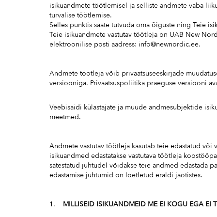
isikuandmete töötlemisel ja selliste andmete vaba lii
turvalise töötlemise.
Selles punktis saate tutvuda oma õiguste ning Teie i
Teie isikuandmete vastutav töötleja on UAB New Nordi
elektroonilise posti aadress:
info@newnordic.ee
.
Andmete töötleja võib privaatsuseeskirjade muudatused 
versiooniga. Privaatsuspoliitika praeguse versiooni a
Veebisaidi külastajate ja muude andmesubjektide isiku
meetmed.
Andmete vastutav töötleja kasutab teie edastatud või 
isikuandmed edastatakse vastutava töötleja koostööpa
sätestatud juhtudel võidakse teie andmed edastada päd
edastamise juhtumid on loetletud eraldi jaotistes.
1.
MILLISEID ISIKUANDMEID ME EI KOGU EGA EI