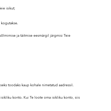
ie isikut;
d kogutakse.
õlmimise ja täitmise eesmärgil järgmisi Teie
vuseks toodaks kaup kohale nimetatud aadressil.
ikliku konto. Kui Te loote oma isikliku konto, siis