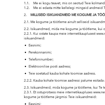
1.1. Me ei kogu teavet, mis on seotud Teie kolmandat
1.2. Me ei edasta mitte kellelegi mingeid andmeid Tei
2.
MILLISEID ISIKUANDMEID ME KOGUME JA TÖ
2.1. Me kogume ja töötleme ainult selliseid isikuand
2.2. Isikuandmed, mida me kogume ja töötleme, kui o
2.2.1. Kui ostate kaupa meie internetikauplusest www.
isikuandmeid:
Eesnimi;
Perekonnanimi;
Telefoninumber;
Elektroonilise posti aadress;
Teie soetatud kauba kohale toomise aadress.
2.2.2. Kauba kohale toomise aadressi palume esitada a
2.3. Isikuandmeid, mida kogume ja töötleme, kui Te te
2.3.1. Et ostuprotsess meie internetikaupluses www.new
kogume ja töötleme järgmisi Teie isikuandmeid:
Eesnimi;