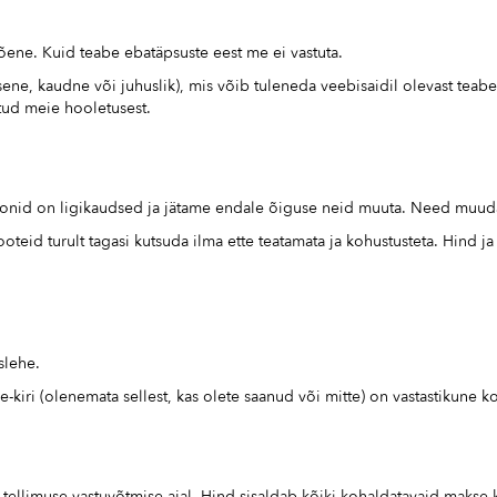
tõene. Kuid teabe ebatäpsuste eest me ei vastuta.
sene, kaudne või juhuslik), mis võib tuleneda veebisaidil olevast teabe
itud meie hooletusest.
tsioonid on ligikaudsed ja jätame endale õiguse neid muuta. Need muud
teid turult tagasi kutsuda ilma ette teatamata ja kohustusteta. Hind j
islehe.
 e-kiri (olenemata sellest, kas olete saanud või mitte) on vastastikune 
 tellimuse vastuvõtmise ajal. Hind sisaldab kõiki kohaldatavaid makse 