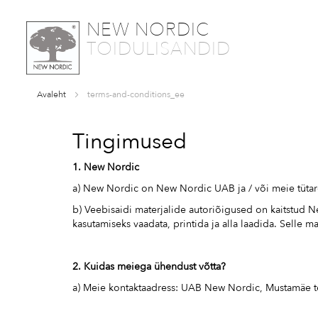
SKIP
NEW NORDIC
TO
TOIDULISANDID
CONTENT
Avaleht
terms-and-conditions_ee
Tingimused
1. New Nordic
a) New Nordic on New Nordic UAB ja / või meie tütaret
b) Veebisaidi materjalide autoriõigused on kaitstud N
kasutamiseks vaadata, printida ja alla laadida. Selle m
2. Kuidas meiega ühendust võtta?
a) Meie kontaktaadress: UAB New Nordic, Mustamäe tee 5