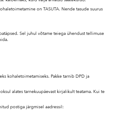
kui kohaletoimetamine on TASUTA. Nende tasude suurus
ebatäpsed. Sel juhul võtame teiega ühendust tellimuse
nida.
seks kohaletoimetamiseks. Pakke tarnib DPD ja
ksul alates tarnekuupäevast kirjalikult teatama. Kui te
itud postiga järgmisel aadressil: