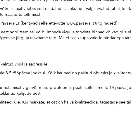
uvõtmise ajal veebisaidil näidatud saatekulud - välja arvatud juhul, 
 te määrasite tellimisel.
aysera LT (kehtivad selle ettevõtte
www.paysera.lt
tingimused)
su eest hoolitsemisel võib ilmneda vigu ja toodete hinnad võivad olla 
nägemise järgi ja teavitame teid. Me ei saa kaupa valede hindadega tar
alitud viisil ja aadressile.
e 3-5 tööpäeva jooksul. Kõik kaubad on pakitud ohutuks ja kvaliteet
etoimetamisel vigu või muid probleeme, peate sellest meile 14 päeva joo
 tekkinud kahjude eest.
eedi üle. Kui märkate, et ost on halva kvaliteediga, tagastage see täh