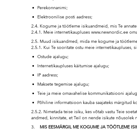
Perekonnanimi;
Elektroonilise posti aadress;
2.4. Kogume ja töötleme isikuandmeid, mis Te annate 
2.4.1. Meie internetikaupluses www.newnordic.ee oma
2.5. Muud isikuandmed, mida me kogume ja töötleme, 
2.5.1. Kui Te sooritate ostu meie internetikaupluses,
Ostude ajalugu;
Internetikaupluses käitumise ajalugu;
IP aadress;
Maksete tegemise ajalugu;
Teie ja meie omavahelise kommunikatsiooni ajalugu,
Põhiline informatsioon kauba saajateks märgitud k
2.5.2. Nimetada teise isiku, kes võtab vastu Teie soe
andmed, kinnitate, et Teil on nende isikute nõusolek 
3.
MIS EESMÄRGIL ME KOGUME JA TÖÖTLEME IS