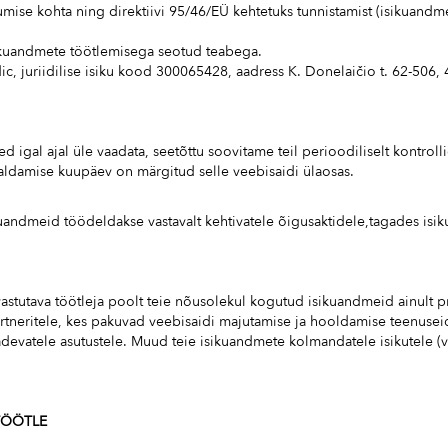
kumise kohta ning direktiivi 95/46/EÜ kehtetuks tunnistamist (isikuand
sikuandmete töötlemisega seotud teabega.
c, juriidilise isiku kood 300065428, aadress K. Donelaičio t. 62-506
igal ajal üle vaadata, seetõttu soovitame teil perioodiliselt kontrolli
valdamise kuupäev on märgitud selle veebisaidi ülaosas.
andmeid töödeldakse vastavalt kehtivatele õigusaktidele,tagades isik
vastutava töötleja poolt teie nõusolekul kogutud isikuandmeid ainult p
rtneritele, kes pakuvad veebisaidi majutamise ja hooldamise teenusei
evatele asutustele. Muud teie isikuandmete kolmandatele isikutele (va
 TÖÖTLE