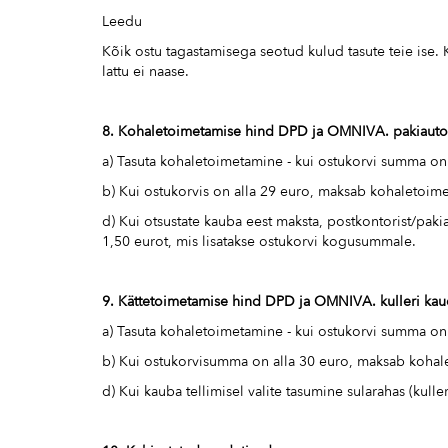
Leedu
Kõik ostu tagastamisega seotud kulud tasute teie ise.
lattu ei naase.
8. Kohaletoimetamise hind DPD ja OMNIVA. pakiauto
a) Tasuta kohaletoimetamine - kui ostukorvi summa on
b) Kui ostukorvis on alla 29 euro, maksab kohaletoim
d) Kui otsustate kauba eest maksta, postkontorist/pak
1,50 eurot, mis lisatakse ostukorvi kogusummale.
9. Kättetoimetamise hind DPD ja OMNIVA. kulleri kau
a) Tasuta kohaletoimetamine - kui ostukorvi summa on
b) Kui ostukorvisumma on alla 30 euro, maksab kohal
d) Kui kauba tellimisel valite tasumine sularahas (kul