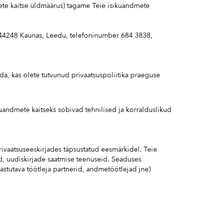
mete kaitse üldmäärus) tagame Teie isikuandmete
, 44248 Kaunas, Leedu, telefoninumber 684 3838,
da, kas olete tutvunud privaatsuspoliitika praeguse
uandmete kaitseks sobivad tehnilised ja korralduslikud
rivaatsuseeskirjades täpsustatud eesmärkidel. Teie
d, uudiskirjade saatmise teenuseid. Seaduses
stutava töötleja partnerid, andmetöötlejad jne)