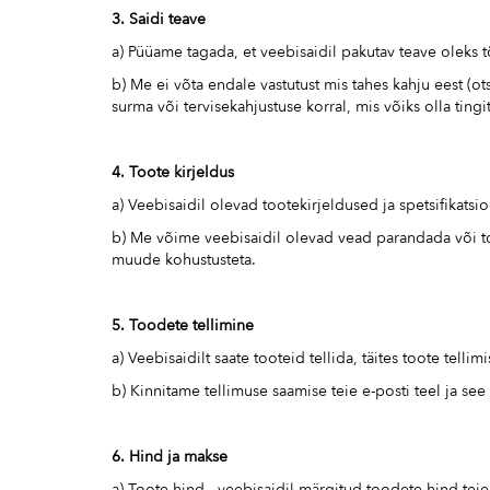
3. Saidi teave
a) Püüame tagada, et veebisaidil pakutav teave oleks 
b) Me ei võta endale vastutust mis tahes kahju eest (ot
surma või tervisekahjustuse korral, mis võiks olla ting
4. Toote kirjeldus
a) Veebisaidil olevad tootekirjeldused ja spetsifika
b) Me võime veebisaidil olevad vead parandada või too
muude kohustusteta.
5. Toodete tellimine
a) Veebisaidilt saate tooteid tellida, täites toote tellim
b) Kinnitame tellimuse saamise teie e-posti teel ja see
6. Hind ja makse
a) Toote hind - veebisaidil märgitud toodete hind teie