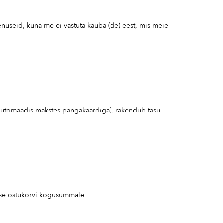
enuseid, kuna me ei vastuta kauba (de) eest, mis meie
kiautomaadis makstes pangakaardiga), rakendub tasu
takse ostukorvi kogusummale