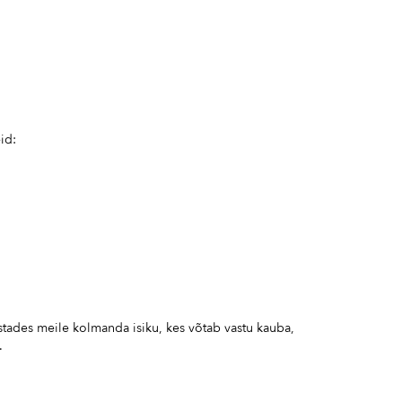
id:
astades meile kolmanda isiku, kes võtab vastu kauba,
s.