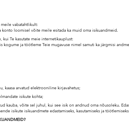
meile vabatahtlikult:
 konto loomisel võite meile esitada ka muid oma isikuandmeid.
kui Te kasutate meie internetikauplust:
 siis kogume ja töötleme Teie mugavuse nimel samuti ka järgmisi andme
 kaasa arvatud elektrooniline kirjavahetus;
olmandate isikute kohta;
tatud kauba, võite sel juhul, kui see isik on andnud oma nõusoleku. Ed
nende isikute isikuandmete edastamiseks, kasutamiseks ja töötlemisek
IKUANDMEID?