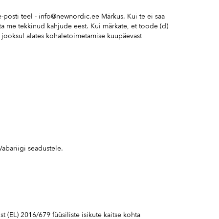
posti teel -
info@newnordic.ee
Märkus. Kui te ei saa
tuta me tekkinud kahjude eest. Kui märkate, et toode (d)
a jooksul alates kohaletoimetamise kuupäevast
Vabariigi seadustele.
 (EL) 2016/679 füüsiliste isikute kaitse kohta