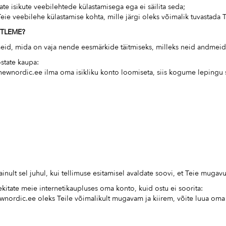
e isikute veebilehtede külastamisega ega ei säilita seda;
e veebilehe külastamise kohta, mille järgi oleks võimalik tuvastada Te
ÖTLEME?
meid, mida on vaja nende eesmärkide täitmiseks, milleks neid andmei
state kaupa:
newnordic.ee ilma oma isikliku konto loomiseta, siis kogume lepingu s
inult sel juhul, kui tellimuse esitamisel avaldate soovi, et Teie muga
kitate meie internetikaupluses oma konto, kuid ostu ei soorita:
nordic.ee oleks Teile võimalikult mugavam ja kiirem, võite luua oma is