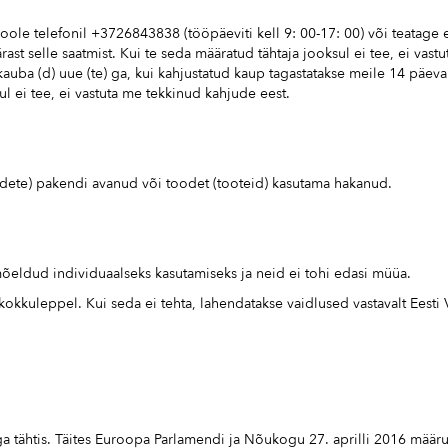
 telefonil +3726843838 (tööpäeviti kell 9: 00-17: 00) või teatage e-
ast selle saatmist. Kui te seda määratud tähtaja jooksul ei tee, ei vas
kauba (d) uue (te) ga, kui kahjustatud kaup tagastatakse meile 14 päev
ul ei tee, ei vastuta me tekkinud kahjude eest.
toodete) pakendi avanud või toodet (tooteid) kasutama hakanud.
õeldud individuaalseks kasutamiseks ja neid ei tohi edasi müüa.
kokkuleppel. Kui seda ei tehta, lahendatakse vaidlused vastavalt Eesti 
a tähtis. Täites Euroopa Parlamendi ja Nõukogu 27. aprilli 2016 määrust