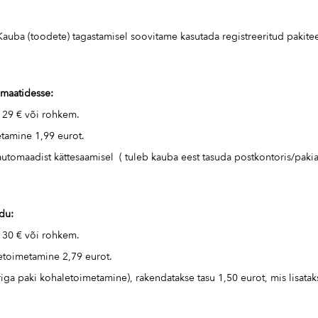
 Kauba (toodete) tagastamisel soovitame kasutada registreeritud pakite
maatidesse:
 29 € või rohkem.
etamine 1,99 eurot.
iautomaadist kättesaamisel ( tuleb kauba eest tasuda postkontoris/pa
du:
 30 € või rohkem.
etoimetamine 2,79 eurot.
leriga paki kohaletoimetamine), rakendatakse tasu 1,50 eurot, mis lisa