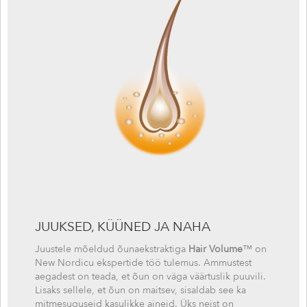
JUUKSED, KÜÜNED JA NAHA
Juustele mõeldud õunaekstraktiga
Hair Volume
™ on
New Nordicu ekspertide töö tulemus. Ammustest
aegadest on teada, et õun on väga väärtuslik puuvili.
Lisaks sellele, et õun on maitsev, sisaldab see ka
mitmesuguseid kasulikke aineid. Üks neist on