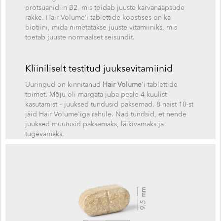
protsüanidiin B2, mis toidab juuste karvanääpsude
rakke. Hair Volume’i tablettide koostises on ka
biotiini, mida nimetatakse juuste vitamiiniks, mis
toetab juuste normaalset seisundit.
Kliiniliselt testitud juuksevitamiinid
Uuringud on kinnitanud
Hair Volume
'i tablettide
toimet. Mõju oli märgata juba peale 4 kuulist
kasutamist – juuksed tundusid paksemad. 8 naist 10-st
jäid Hair Volume'iga rahule. Nad tundsid, et nende
juuksed muutusid paksemaks, läikivamaks ja
tugevamaks.