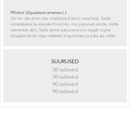
Põldosi (
Equisetum arvense L.
)
Osi on üks enim räni sisaldavaid taimi maailmas. Seda
nimetatakse ka elavaks fossiiliks, mis paljuneb eoste, mitte
seemnete abil. Selle taime paljunemisviis tagab liigile
ellujäämise ka väga rasketes tingimustes ja pika aja vältel.
SUURUSED
30 tabletid
30 tabletid
90 tabletid
90 tabletid