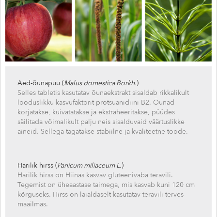
Aed-õunapuu (
Malus domestica Borkh.
)
Selles tabletis kasutatav õunaekstrakt sisaldab rikkalikult
looduslikku kasvufaktorit protsüanidiini B2. Õunad
korjatakse, kuivatatakse ja ekstraheeritakse, püüdes
säilitada võimalikult palju neis sisalduvaid väärtuslikke
aineid. Sellega tagatakse stabiilne ja kvaliteetne toode.
Harilik hirss (
Panicum miliaceum L.
)
Harilik hirss on Hiinas kasvav gluteenivaba teravili.
Tegemist on üheaastase taimega, mis kasvab kuni 120 cm
kõrguseks. Hirss on laialdaselt kasutatav teravili terves
maailmas.