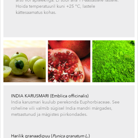
arsti või apteekriga. Ei sobi alla 11-aastastele lastele.
Hoida temperatuuril kuni +25 °C, lastele
kättesaamatus kohas.
INDIA KARUSMARI (Emblica officinalis)
India karusmari kuulub perekonda Euphorbiaceae. See
roheline vili valmib sügisel India mandri märgades,
metsastunud ja mägistes piirkondades.
Harilik granaadipuu (
Punica granatum L
.)