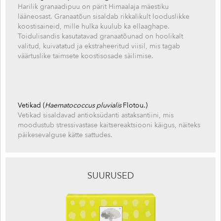
Harilik granaadipuu on pärit Himaalaja mäestiku
lääneosast. Granaatõun sisaldab rikkalikult looduslikke
koostisaineid, mille hulka kuulub ka ellaaghape.
Toidulisandis kasutatavad granaatõunad on hoolikalt
valitud, kuivatatud ja ekstraheeritud viisil, mis tagab
väärtuslike taimsete koostisosade säilimise.
Vetikad (
Haematococcus pluvialis
Flotou.)
Vetikad sisaldavad antioksüdanti astaksantiini, mis
moodustub stressivastase kaitsereaktsiooni käigus, näiteks
päikesevalguse kätte sattudes.
SUURUSED