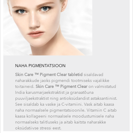
NAHA PIGMENTATSIOON
Skin Care ™ Pigment Clear tabletid
sisaldavad
naharakkude jaoks pigmendi tootmiseks vajalikke
toitaineid.
Skin Care ™ Pigment Clear
on valmistatud
India karusmarjaekstraktist ja granaatõuna
puuviljaekstraktist ning antioksüdandist astaksantiinist.
See sisaldab ka vaske ja C-vitamiini. Vask aitab kaasa
naha normaalsele pigmentatsioonile. Vitamiin C aitab
kaasa kollageeni normaalsele moodustumisele naha
normaalseks talitluseks ja aitab kaitsta naharakke
oksüdatiivse stressi eest.