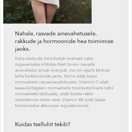
Nahale, rasvade ainevahetusele,
rakkude ja hormoonide hea toimimise
jaoks.
Keha rasvkude moodustub enamasti naha
sügavaimates kihtides.Hästi toimiv rasvade
ainevahetus annab energiat, mis on vajalik kõikide
keha funktsioonide jaoks. Koliin aitab kaasa
normaalsele rasvaainevahetusele. Vitamiin C aitab
kaasa kollageeni normaalsele moodustumisele naha
normaalseks talitluseks, aitab kaitsta rakke
oksüdatiivse stressi eest. Vitamiin B6 aitab kaasa
hormonaalse aktiivsuse regulatsioonile.
Kuidas tselluliit tekib?