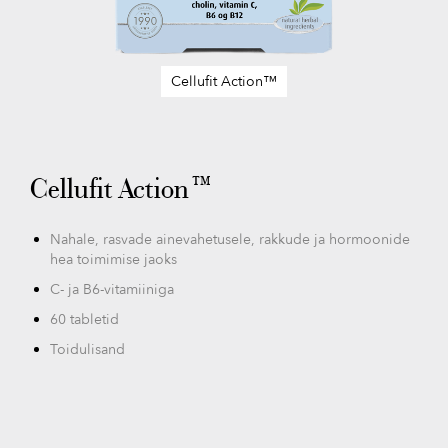
Cellufit Action™
Skip
to
the
beginning
Cellufit Action™
of
the
images
Nahale, rasvade ainevahetusele, rakkude ja hormoonide
gallery
hea toimimise jaoks
C- ja B6-vitamiiniga
60 tabletid
Toidulisand