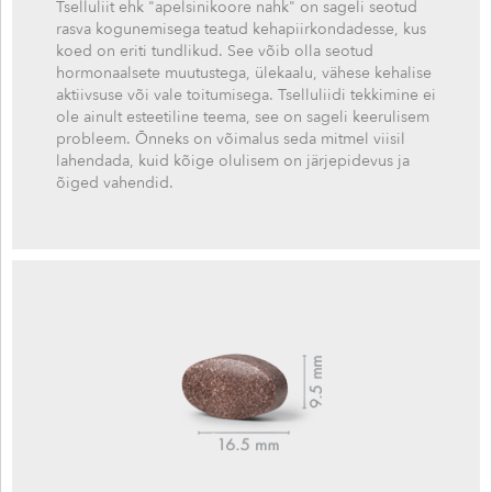
Tselluliit ehk "apelsinikoore nahk" on sageli seotud
rasva kogunemisega teatud kehapiirkondadesse, kus
koed on eriti tundlikud. See võib olla seotud
hormonaalsete muutustega, ülekaalu, vähese kehalise
aktiivsuse või vale toitumisega. Tselluliidi tekkimine ei
ole ainult esteetiline teema, see on sageli keerulisem
probleem. Õnneks on võimalus seda mitmel viisil
lahendada, kuid kõige olulisem on järjepidevus ja
õiged vahendid.