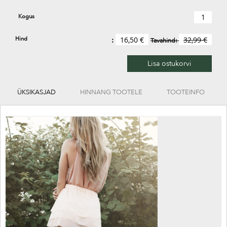
Kogus
Hind
16,50 €
32,99 €
Tavahind:
Lisa ostukorvi
ÜKSIKASJAD
HINNANG TOOTELE
TOOTEINFO