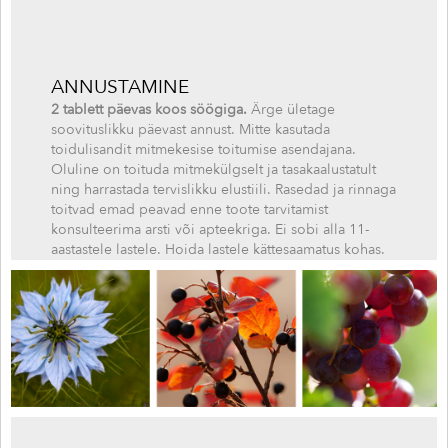
ANNUSTAMINE
2 tablett päevas koos söögiga.
Ärge ületage
soovituslikku päevast annust. Mitte kasutada
toidulisandit mitmekesise toitumise asendajana.
Oluline on toituda mitmekülgselt ja tasakaalustatult
ning harrastada tervislikku elustiili. Rasedad ja rinnaga
toitvad emad peavad enne toote tarvitamist
konsulteerima arsti või apteekriga. Ei sobi alla 11-
aastastele lastele. Hoida lastele kättesaamatus kohas.