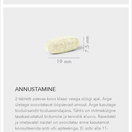
ANNUSTAMINE
2 tabletti päevas koos klaasi veega söögi ajal. Ärge
ületage soovitatavat ööpäevast annust. Ärge kasutage
toidulisandit toiduasendajana. Tähtis on mitmekülgne
tasakaalustatud toitumine ja tervislik eluviis. Rasedatel
ja imetavatel naistel on soovitatav enne kasutamist
konsulteerida arsti või apteekriga. Ei sobi alla 11-