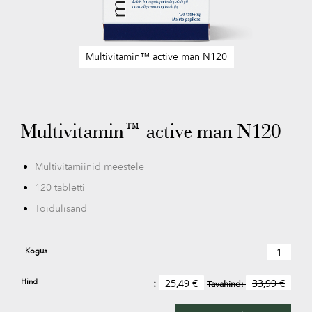
Multivitamin™ active man N120
Skip
to
the
beginning
Multivitamin™ active man N120
of
the
images
Multivitamiinid meestele
gallery
120 tabletti
Toidulisand
Kogus
Hind
25,49 €
33,99 €
Tavahind: