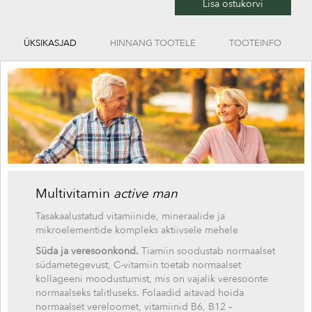
Lisa ostukorvi
ÜKSIKASJAD
HINNANG TOOTELE
TOOTEINFO
Multivitamin
active man
Tasakaalustatud vitamiinide, mineraalide ja
mikroelementide kompleks aktiivsele mehele
Süda ja veresoonkond.
Tiamiin soodustab normaalset
südametegevust, C-vitamiin toetab normaalset
kollageeni moodustumist, mis on vajalik veresoonte
normaalseks talitluseks. Folaadid aitavad hoida
normaalset vereloomet, vitamiinid B6, B12 –