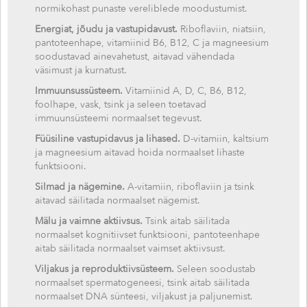
normikohast punaste vereliblede moodustumist.
Energiat, jõudu ja vastupidavust.
Riboflaviin, niatsiin,
pantoteenhape, vitamiinid B6, B12, C ja magneesium
soodustavad ainevahetust, aitavad vähendada
väsimust ja kurnatust.
Immuunsussüsteem.
Vitamiinid A, D, C, B6, B12,
foolhape, vask, tsink ja seleen toetavad
immuunsüsteemi normaalset tegevust.
Füüsiline vastupidavus ja lihased.
D-vitamiin, kaltsium
ja magneesium aitavad hoida normaalset lihaste
funktsiooni.
Silmad ja nägemine.
A-vitamiin, riboflaviin ja tsink
aitavad säilitada normaalset nägemist.
Mälu ja vaimne aktiivsus.
Tsink aitab säilitada
normaalset kognitiivset funktsiooni, pantoteenhape
aitab säilitada normaalset vaimset aktiivsust.
Viljakus ja reproduktiivsüsteem.
Seleen soodustab
normaalset spermatogeneesi, tsink aitab säilitada
normaalset DNA sünteesi, viljakust ja paljunemist.