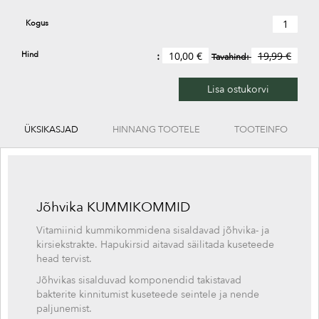
Kogus
Hind
10,00 €
19,99 €
Tavahind:
Lisa ostukorvi
ÜKSIKASJAD
HINNANG TOOTELE
TOOTEINFO
Jõhvika KUMMIKOMMID
Vitamiinid kummikommidena sisaldavad jõhvika- ja
kirsiekstrakte. Hapukirsid aitavad säilitada kuseteede
head tervist.
Jõhvikas sisalduvad komponendid takistavad
bakterite kinnitumist kuseteede seintele ja nende
paljunemist.