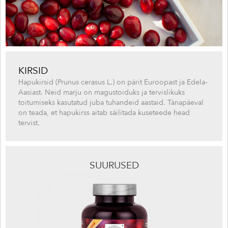
KIRSID
Hapukirsid (Prunus cerasus L.) on pärit Euroopast ja Edela-
Aasiast. Neid marju on magustoiduks ja tervislikuks
toitumiseks kasutatud juba tuhandeid aastaid. Tänapäeval
on teada, et hapukirss aitab säilitada kuseteede head
tervist.
SUURUSED