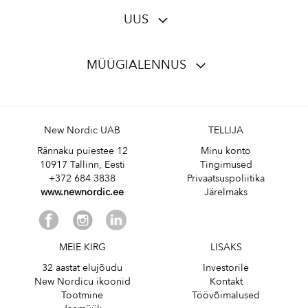
UUS
MÜÜGIALENNUS
New Nordic UAB
TELLIJA
Rännaku puiestee 12
Minu konto
10917 Tallinn, Eesti
Tingimused
+372 684 3838
Privaatsuspoliitika
www.newnordic.ee
Järelmaks
MEIE KIRG
LISAKS
32 aastat elujõudu
Investorile
New Nordicu ikoonid
Kontakt
Tootmine
Töövõimalused