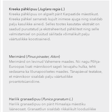
Kreeka pähklipuu (
Juglans regia L.
)
Kreeka pähklipuu on algselt pärit Karpaatide mäestikust.
Kreeka pähkel sarnaneb kujult inimese ajuga ning sisaldab
palju kasulikke aineid. Selles tootes kasutatav ekstrakt on
saadud purustatud ja ekstraheeritud pähklitest ning selle
valmistamisel on püütud säilitada võimalikult palju
väärtuslikke koostisaineid.
Merimänd (
Pinus pinaster, Aiton
)
Merimänd on levinud Vahemere maades. Nii nagu Põhja-
Euroopas lisati männikoort sageli leivajahu hulka, tehti
sedasama ka lõunapoolsetes maades. Tänapäeval teatakse,
et männikoor sisaldab palju väärtuslikke
proantotsüanidiine.
Harilik granaadipuu (
Punica granatum L.
)
Harilik granaadipuu on pärit Himaalaja mäestiku
lääneosast. Granaatõun sisaldab rikkalikult looduslikke