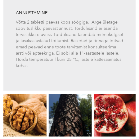
ANNUSTAMINE
Võtta 2 tabletti päevas koos söögiga. Ärge ületage
soovituslikku päevast annust. Toidulisand ei asenda
tervislikku eluviisi. Toidulisand täiendab mitmekülgset
ja tasakaalustatud toitumist. Rasedad ja rinnaga toitvad
emad peavad enne toote tarvitamist konsulteerima
arsti või apteekriga. Ei sobi alla 11-aastastele lastele.
Hoida temperatuuril kuni 25 °C, lastele kättesaamatus
kohas.