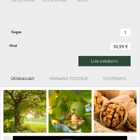
Kogus
Hind
30,99 €
Lisa ostukorvi
ÜKSIKASJAD
HINNANG TOOTELE
TOOTEINFO