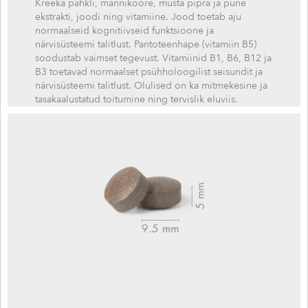
Kreeka pähkli, männikoore, musta pipra ja pune
ekstrakti, joodi ning vitamiine. Jood toetab aju
normaalseid kognitiivseid funktsioone ja
närvisüsteemi talitlust. Pantoteenhape (vitamiin B5)
soodustab vaimset tegevust. Vitamiinid B1, B6, B12 ja
B3 toetavad normaalset psühholoogilist seisundit ja
närvisüsteemi talitlust. Olulised on ka mitmekesine ja
tasakaalustatud toitumine ning tervislik eluviis.