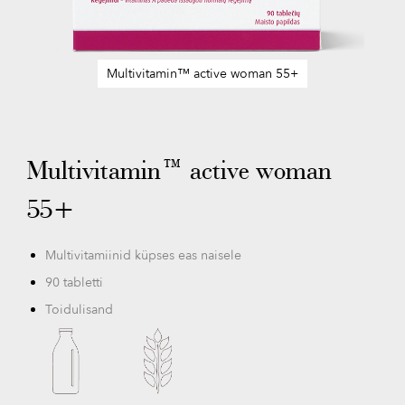
Multivitamin™ active woman 55+
Skip
to
the
beginning
Multivitamin™ active woman
of
the
55+
images
gallery
Multivitamiinid küpses eas naisele
90 tabletti
Toidulisand