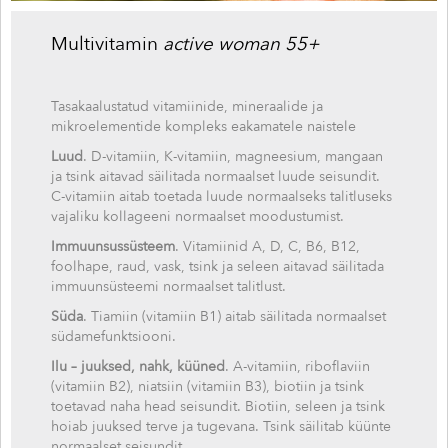
Multivitamin
active woman 55+
Tasakaalustatud vitamiinide, mineraalide ja
mikroelementide kompleks eakamatele naistele
Luud
. D-vitamiin, K-vitamiin, magneesium, mangaan
ja tsink aitavad säilitada normaalset luude seisundit.
C-vitamiin aitab toetada luude normaalseks talitluseks
vajaliku kollageeni normaalset moodustumist.
Immuunsussüsteem
. Vitamiinid A, D, C, B6, B12,
foolhape, raud, vask, tsink ja seleen aitavad säilitada
immuunsüsteemi normaalset talitlust.
Süda
. Tiamiin (vitamiin B1) aitab säilitada normaalset
südamefunktsiooni.
Ilu – juuksed, nahk, küüned
. A-vitamiin, riboflaviin
(vitamiin B2), niatsiin (vitamiin B3), biotiin ja tsink
toetavad naha head seisundit. Biotiin, seleen ja tsink
hoiab juuksed terve ja tugevana. Tsink säilitab küünte
normaalset seisundit.