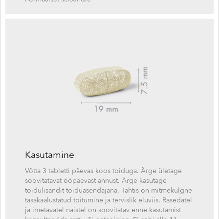
Kasutamine
Võtta 3 tabletti päevas koos toiduga. Ärge ületage
soovitatavat ööpäevast annust. Ärge kasutage
toidulisandit toiduasendajana. Tähtis on mitmekülgne
tasakaalustatud toitumine ja tervislik eluviis. Rasedatel
ja imetavatel naistel on soovitatav enne kasutamist