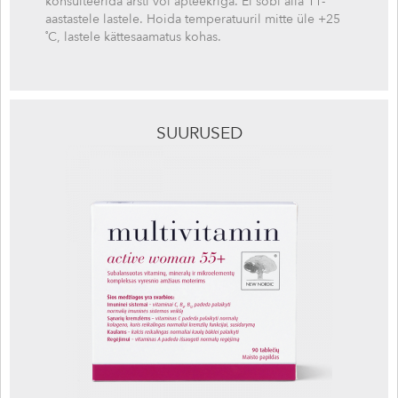
konsulteerida arsti või apteekriga. Ei sobi alla 11-
aastastele lastele. Hoida temperatuuril mitte üle +25
˚C, lastele kättesaamatus kohas.
SUURUSED