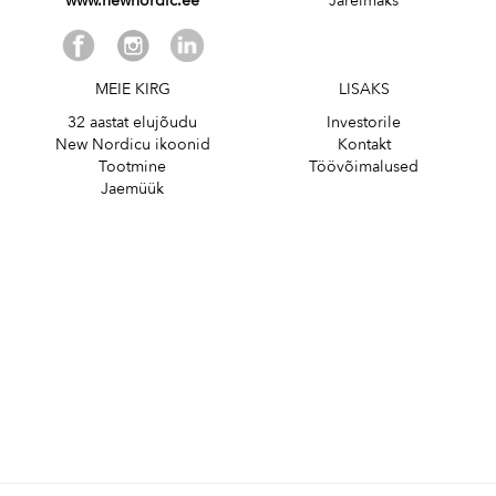
www.newnordic.ee
Järelmaks
MEIE KIRG
LISAKS
32 aastat elujõudu
Investorile
New Nordicu ikoonid
Kontakt
Tootmine
Töövõimalused
Jaemüük