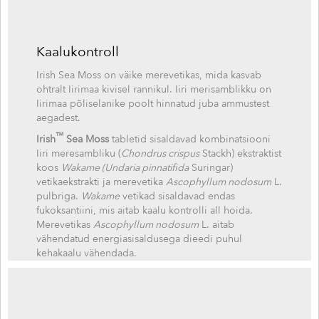
Kaalukontroll
Irish Sea Moss on väike merevetikas, mida kasvab
ohtralt Iirimaa kivisel rannikul. Iiri merisamblikku on
Iirimaa põliselanike poolt hinnatud juba ammustest
aegadest.
™
Irish
Sea Moss
tabletid sisaldavad kombinatsiooni
Iiri meresambliku (
Chondrus crispus
Stackh) ekstraktist
koos
Wakame (Undaria pinnatifida
Suringar)
vetikaekstrakti ja merevetika
Ascophyllum nodosum
L.
pulbriga.
Wakame
vetikad sisaldavad endas
fukoksantiini, mis aitab kaalu kontrolli all hoida.
Merevetikas
Ascophyllum nodosum
L. aitab
vähendatud energiasisaldusega dieedi puhul
kehakaalu vähendada.