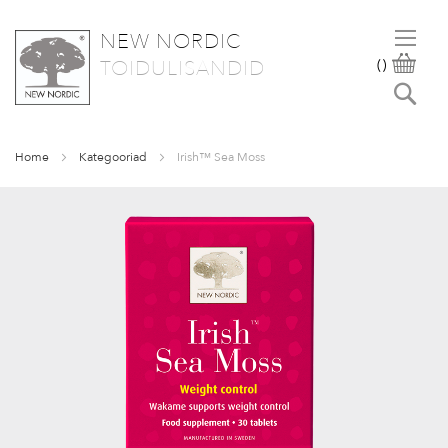
NEW NORDIC
SKIP
OST
TOIDULISANDID
(
)
TO
Otsi
CONTENT
Home
Kategooriad
Irish™ Sea Moss
Skip
to
the
end
of
the
images
gallery