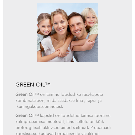
GREEN OIL
™
Green Oil
™ on taimne looduslike rasvhapete
kombinatsioon, mida saadakse lina-, rapsi- ja
kuningakepiseemnetest.
Green Oil
™ kapslid on toodetud taimse tooraine
külmpressimise meetodil, tänu sellele on kõik
bioloogiliselt aktiivsed ained säilinud. Preparaadi
koostisesse kuuluvad organismile vajalikud