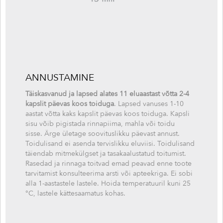
ANNUSTAMINE
Täiskasvanud ja lapsed alates 11 eluaastast võtta 2-4
kapslit päevas koos toiduga
. Lapsed vanuses 1-10
aastat võtta kaks kapslit päevas koos toiduga. Kapsli
sisu võib pigistada rinnapiima, mahla või toidu
sisse. Ärge ületage soovituslikku päevast annust.
Toidulisand ei asenda tervislikku eluviisi. Toidulisand
täiendab mitmekülgset ja tasakaalustatud toitumist.
Rasedad ja rinnaga toitvad emad peavad enne toote
tarvitamist konsulteerima arsti või apteekriga. Ei sobi
alla 1-aastastele lastele. Hoida temperatuuril kuni 25
°C, lastele kättesaamatus kohas.