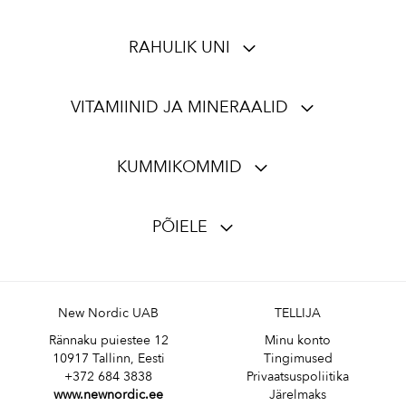
RAHULIK UNI
VITAMIINID JA MINERAALID
KUMMIKOMMID
PÕIELE
New Nordic UAB
TELLIJA
Rännaku puiestee 12
Minu konto
10917 Tallinn, Eesti
Tingimused
+372 684 3838
Privaatsuspoliitika
www.newnordic.ee
Järelmaks