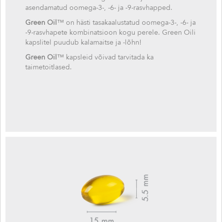
asendamatud oomega-3-, -6- ja -9-rasvhapped.
Green Oil
™ on hästi tasakaalustatud oomega-3-, -6- ja
-9-rasvhapete kombinatsioon kogu perele. Green Oili
kapslitel puudub kalamaitse ja -lõhn!
Green Oil
™ kapsleid võivad tarvitada ka
taimetoitlased.