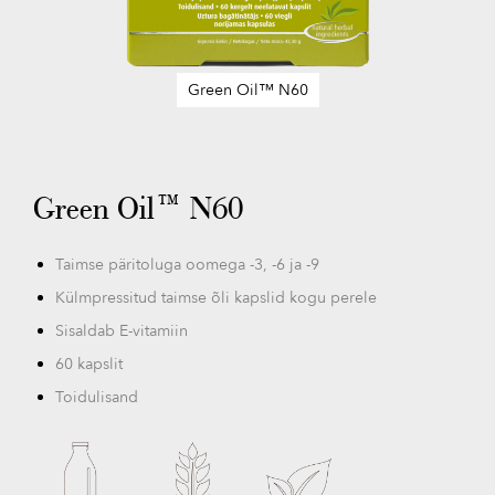
Green Oil™ N60
Skip
to
the
beginning
Green Oil™ N60
of
the
images
Taimse päritoluga oomega -3, -6 ja -9
gallery
Külmpressitud taimse õli kapslid kogu perele
Sisaldab E-vitamiin
60 kapslit
Toidulisand