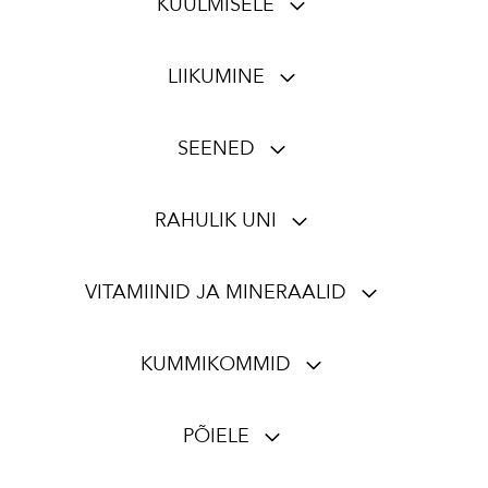
KUULMISELE
LIIKUMINE
SEENED
RAHULIK UNI
VITAMIINID JA MINERAALID
KUMMIKOMMID
PÕIELE