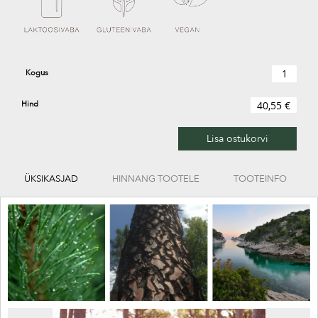
Kogus
Hind
40,55 €
Lisa ostukorvi
ÜKSIKASJAD
HINNANG TOOTELE
TOOTEINFO