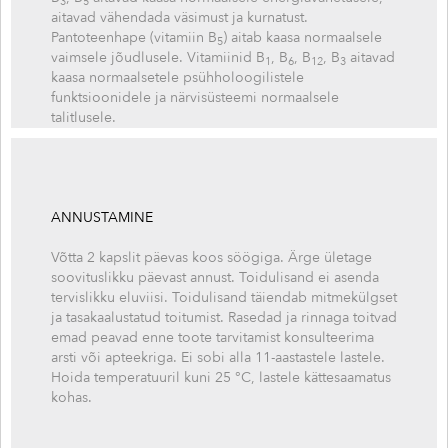
3
5
aitavad vähendada väsimust ja kurnatust.
Pantoteenhape (vitamiin B
) aitab kaasa normaalsele
5
vaimsele jõudlusele. Vitamiinid B
, B
, B
, B
aitavad
1
6
12
3
kaasa normaalsetele psühholoogilistele
funktsioonidele ja närvisüsteemi normaalsele
talitlusele.
ANNUSTAMINE
Võtta 2 kapslit päevas koos söögiga. Ärge ületage
soovituslikku päevast annust. Toidulisand ei asenda
tervislikku eluviisi. Toidulisand täiendab mitmekülgset
ja tasakaalustatud toitumist. Rasedad ja rinnaga toitvad
emad peavad enne toote tarvitamist konsulteerima
arsti või apteekriga. Ei sobi alla 11-aastastele lastele.
Hoida temperatuuril kuni 25 °C, lastele kättesaamatus
kohas.