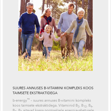
SUURES ANNUSES B-VITAMIINI KOMPLEKS KOOS
TAIMSETE EKSTRAKTIDEGA
™
b-energy
– suures annuses B-vitamiini kompleks
koos taimsete ekstraktidega. Vitamiinid B
, B
, B
,
2
12
6
B
, B
aitavad kaasa normaalsele energiavahetusele,