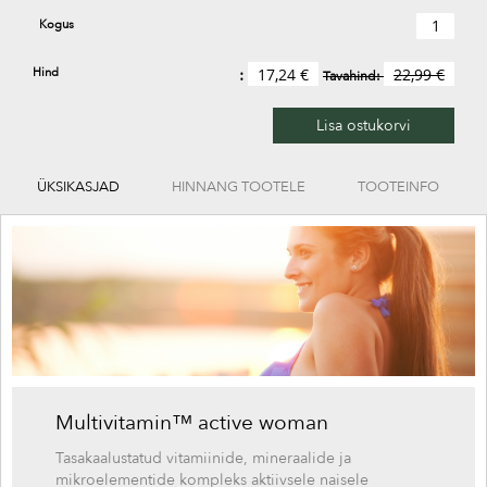
Kogus
Hind
17,24 €
22,99 €
Tavahind:
Lisa ostukorvi
ÜKSIKASJAD
HINNANG TOOTELE
TOOTEINFO
Multivitamin™ active woman
Tasakaalustatud vitamiinide, mineraalide ja
mikroelementide kompleks aktiivsele naisele