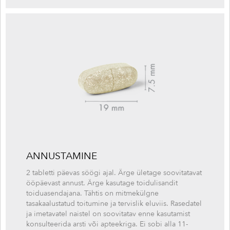
ANNUSTAMINE
2 tabletti päevas söögi ajal. Ärge ületage soovitatavat
ööpäevast annust. Ärge kasutage toidulisandit
toiduasendajana. Tähtis on mitmekülgne
tasakaalustatud toitumine ja tervislik eluviis. Rasedatel
ja imetavatel naistel on soovitatav enne kasutamist
konsulteerida arsti või apteekriga. Ei sobi alla 11-