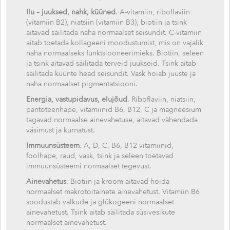
Ilu – juuksed, nahk, küüned
. A-vitamiin, riboflaviin
(vitamiin B2), niatsiin (vitamiin B3), biotiin ja tsink
aitavad säilitada naha normaalset seisundit. C-vitamiin
aitab toetada kollageeni moodustumist, mis on vajalik
naha normaalseks funktsiooneerimieks. Biotiin, seleen
ja tsink aitavad säilitada terveid juukseid. Tsink aitab
säilitada küünte head seisundit. Vask hoiab juuste ja
naha normaalset pigmentatsiooni.
Energia, vastupidavus, elujõud
. Riboflaviin, niatsiin,
pantoteenhape, vitamiinid B6, B12, C ja magneesium
tagavad normaalse ainevahetuse, aitavad vähendada
väsimust ja kurnatust.
Immuunsüsteem
. A, D, C, B6, B12 vitamiinid,
foolhape, raud, vask, tsink ja seleen toetavad
immuunsüsteemi normaalset tegevust.
Ainevahetus
. Biotiin ja kroom aitavad hoida
normaalset makrotoitainete ainevahetust. Vitamiin B6
soodustab valkude ja glükogeeni normaalset
ainevahetust. Tsink aitab säilitada süsivesikute
normaalset ainevahetust.