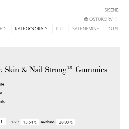
SISENE
OSTUKORV
OSTUKORV
(
)
ED
KATEGOORIAD
ILU
SALENEMINE
OTSI
r, Skin & Nail Strong™ Gummies
ste
ha
nte
13,64 €
20,99 €
Tavahind:
Hind