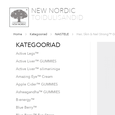
SKIP
NEW NORDIC
TO
TOIDULISANDID
CONTENT
Home
Kategooriad
NAISTELE
Hair, Skin & Nail Strong™
KATEGOORIAD
Skip
to
Active Legs™
the
end
Active Liver™ GUMMIES
of
Active Liver™ silimariiniga
the
images
Amazing Eye™ Cream
gallery
Apple Cider™ GUMMIES
Ashwagandha™ GUMMIES
B-energy™
Blue Berry™