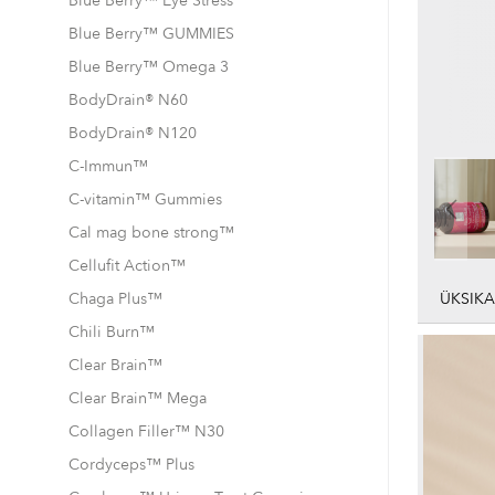
Blue Berry™ Eye Stress
Blue Berry™ GUMMIES
Blue Berry™ Omega 3
BodyDrain® N60
BodyDrain® N120
Hair, Skin & Nail Strong™ Gummies
C-Immun™
C-vitamin™ Gummies
Cal mag bone strong™
Cellufit Action™
Skip
to
Chaga Plus™
ÜKSIK
the
Chili Burn™
beginni
of
Clear Brain™
the
Clear Brain™ Mega
images
gallery
Collagen Filler™ N30
Cordyceps™ Plus