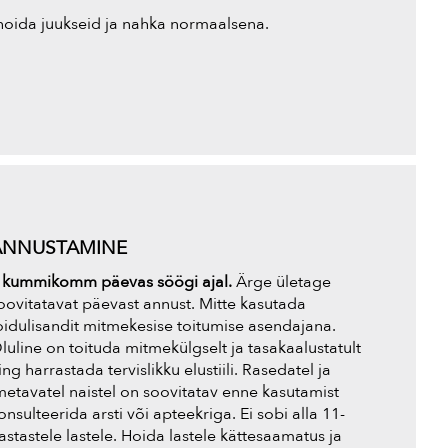
d hoida juukseid ja nahka normaalsena.
ANNUSTAMINE
 kummikomm päevas söögi ajal.
Ärge ületage
oovitatavat päevast annust. Mitte kasutada
oidulisandit mitmekesise toitumise asendajana.
luline on toituda mitmekülgselt ja tasakaalustatult
ing harrastada tervislikku elustiili. Rasedatel ja
metavatel naistel on soovitatav enne kasutamist
onsulteerida arsti või apteekriga. Ei sobi alla 11-
astastele lastele. Hoida lastele kättesaamatus ja