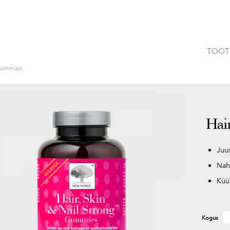
TOOT
 Gummies
Hai
Juu
Na
Küü
Kogus