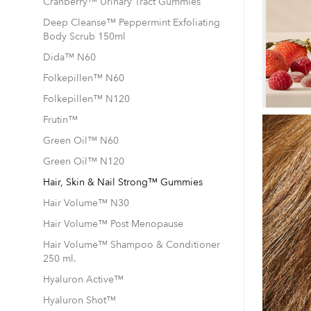
Cranberry™ Urinary Tract Gummies
Deep Cleanse™ Peppermint Exfoliating
Body Scrub 150ml
Dida™ N60
Folkepillen™ N60
Folkepillen™ N120
Frutin™
Green Oil™ N60
Green Oil™ N120
Hair, Skin & Nail Strong™ Gummies
Hair Volume™ N30
Hair Volume™ Post Menopause
Hair Volume™ Shampoo & Conditioner
250 ml.
Hyaluron Active™
Hyaluron Shot™