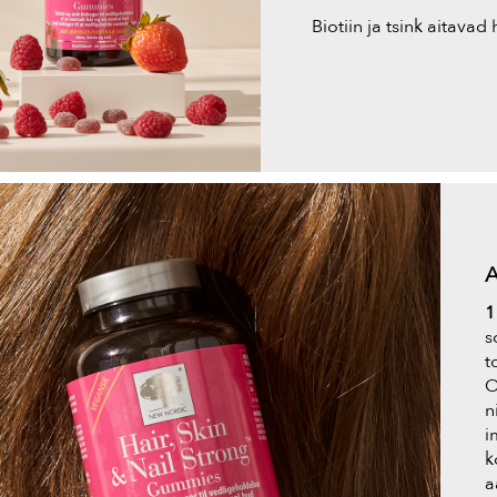
Biotiin ja tsink aitava
1
s
t
O
n
i
k
a