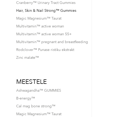
Cranberry™ Urinary Tract Gummies
Hair, Skin & Nail Strong™ Gummies
Magic Magnesium™ Taurat
Multivitamin™ active woman
Multivitamin™ active woman 55+
Multivitamin™ pregnant and breastfeeding
Rodclover™ Punase ristiku ekstrakt
Zinc malate™
MEESTELE
Ashwagandha™ GUMMIES
B-energy™
Cal mag bone strong™
Magic Magnesium™ Taurat