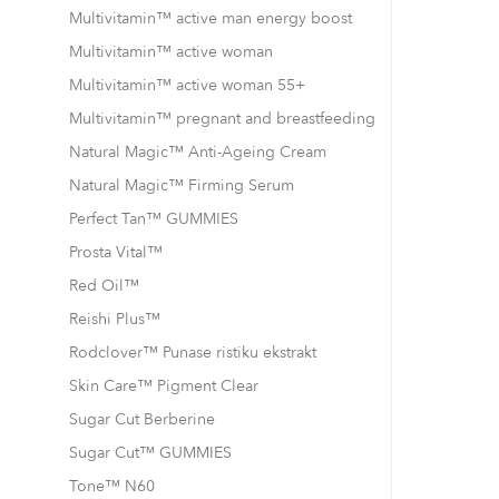
Multivitamin™ active man energy boost
Multivitamin™ active woman
Multivitamin™ active woman 55+
Multivitamin™ pregnant and breastfeeding
Natural Magic™ Anti-Ageing Cream
Natural Magic™ Firming Serum
Perfect Tan™ GUMMIES
Prosta Vital™
Red Oil™
Reishi Plus™
Rodclover™ Punase ristiku ekstrakt
Skin Care™ Pigment Clear
Sugar Cut Berberine
Sugar Cut™ GUMMIES
Tone™ N60