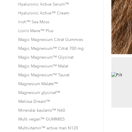
Hyaluronic Active Serum™
Hyaluronic Active™ Cream
Irish™ Sea Moss
Lion’s Mane™ Plus
Magic Magnesium Citrat Gummies
Magic Magnesium™ Citrat 700 mg
Magic Magnesium™ Glycinat
Magic Magnesium™ Malat
Magic Magnesium™ Taurat
Magnesium Malate™
Magnesium glycinat™
Melissa Dream™
Mineralai kaulams™ N60
Multi vegan™ GUMMIES
Multivitamin™ active man N120