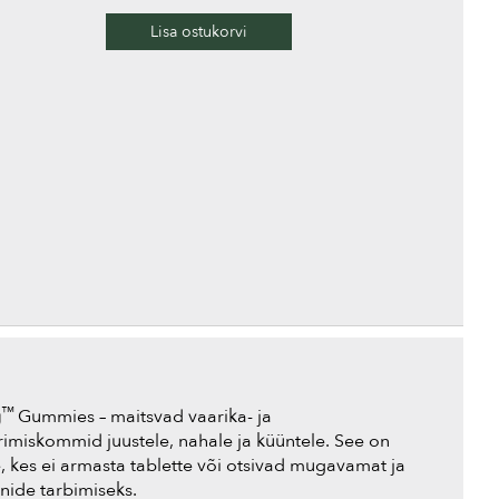
Lisa ostukorvi
Hair, Skin & Nail Strong™ Gummies
™
g
Gummies – maitsvad vaarika- ja
imiskommid juustele, nahale ja küüntele. See on
e, kes ei armasta tablette või otsivad mugavamat ja
inide tarbimiseks.