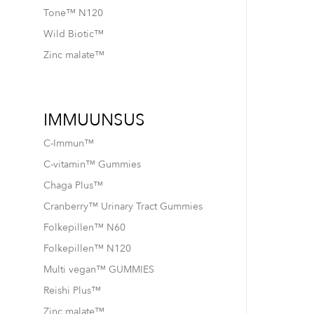
Tone™ N120
Wild Biotic™
Zinc malate™
IMMUUNSUS
C-Immun™
C-vitamin™ Gummies
Chaga Plus™
Cranberry™ Urinary Tract Gummies
Folkepillen™ N60
Folkepillen™ N120
Multi vegan™ GUMMIES
Reishi Plus™
Zinc malate™