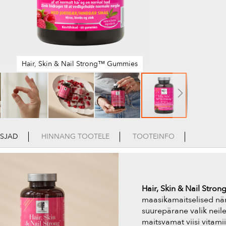
Hair, Skin & Nail Strong™ Gummies
ASJAD
HINNANG TOOTELE
TOOTEINFO
ng
Hair, Skin
& Nail Stron
maasikamaitselised när
suurepärane valik neil
maitsvamat viisi vitami