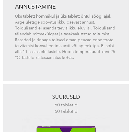
ANNUSTAMINE
Ü
ks tablett hommikul ja üks tablett õhtul söögi ajal.
Ärge ületage soovituslikku päevast annust.
Toidulisand ei asenda tervislikku eluviisi. Toidulisand
täiendab mitmekülgset ja tasakaalustatud toitumist.
Rasedad ja rinnaga toitvad emad peavad enne toote
tarvitamist konsulteerima arsti või apteekriga. Ei sobi
alla 11-aastastele lastele. Hoida temperatuuril kuni 25
°C, lastele kättesaamatus kohas.
SUURUSED
60 tabletid
60 tabletid