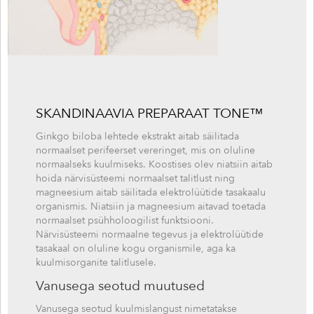
SKANDINAAVIA PREPARAAT TONE
™
Ginkgo biloba lehtede ekstrakt aitab säilitada
normaalset perifeerset vereringet, mis on oluline
normaalseks kuulmiseks. Koostises olev niatsiin aitab
hoida närvisüsteemi normaalset talitlust ning
magneesium aitab säilitada elektrolüütide tasakaalu
organismis. Niatsiin ja magneesium aitavad toetada
normaalset psühholoogilist funktsiooni.
Närvisüsteemi normaalne tegevus ja elektrolüütide
tasakaal on oluline kogu organismile, aga ka
kuulmisorganite talitlusele.
Vanusega seotud muutused
Vanusega seotud kuulmislangust nimetatakse