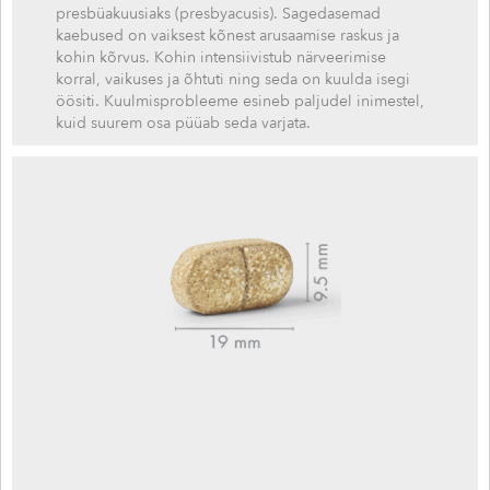
presbüakuusiaks (presbyacusis). Sagedasemad
kaebused on vaiksest kõnest arusaamise raskus ja
kohin kõrvus. Kohin intensiivistub närveerimise
korral, vaikuses ja õhtuti ning seda on kuulda isegi
öösiti. Kuulmisprobleeme esineb paljudel inimestel,
kuid suurem osa püüab seda varjata.