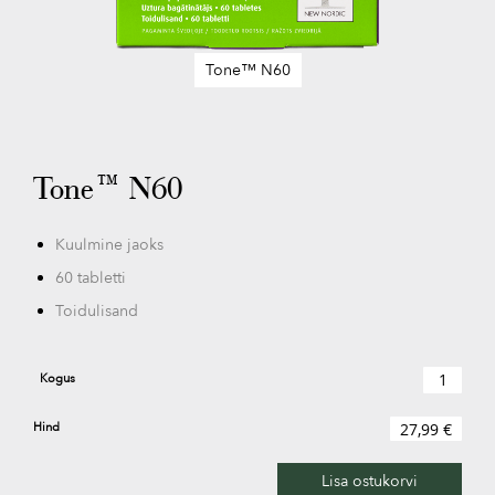
Tone™ N60
Skip
to
the
beginning
Tone™ N60
of
the
images
Kuulmine jaoks
gallery
60 tabletti
Toidulisand
Kogus
Hind
27,99 €
Lisa ostukorvi