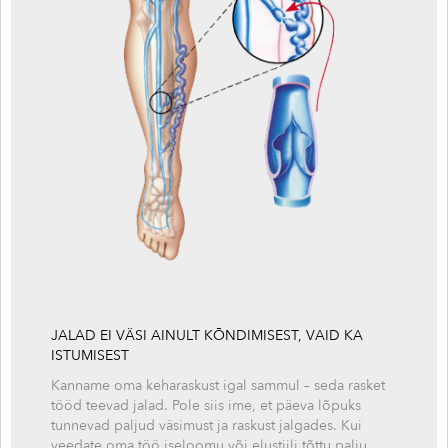
JALAD EI VÄSI AINULT KÕNDIMISEST, VAID KA
ISTUMISEST
Kanname oma keharaskust igal sammul – seda rasket
tööd teevad jalad. Pole siis ime, et päeva lõpuks
tunnevad paljud väsimust ja raskust jalgades. Kui
veedate oma töö iseloomu või elustiili tõttu palju