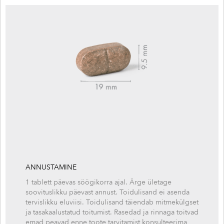
ANNUSTAMINE
1 tablett päevas söögikorra ajal. Ärge ületage
soovituslikku päevast annust. Toidulisand ei asenda
tervislikku eluviisi. Toidulisand täiendab mitmekülgset
ja tasakaalustatud toitumist. Rasedad ja rinnaga toitvad
emad peavad enne toote tarvitamist konsulteerima