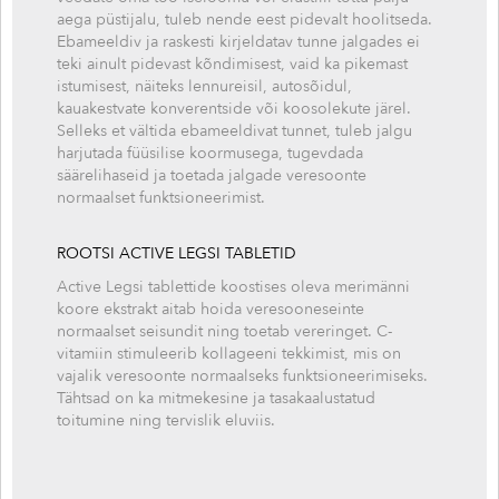
aega püstijalu, tuleb nende eest pidevalt hoolitseda.
Ebameeldiv ja raskesti kirjeldatav tunne jalgades ei
teki ainult pidevast kõndimisest, vaid ka pikemast
istumisest, näiteks lennureisil, autosõidul,
kauakestvate konverentside või koosolekute järel.
Selleks et vältida ebameeldivat tunnet, tuleb jalgu
harjutada füüsilise koormusega, tugevdada
säärelihaseid ja toetada jalgade veresoonte
normaalset funktsioneerimist.
ROOTSI ACTIVE LEGSI TABLETID
Active Legsi
tablettide koostises oleva merimänni
koore ekstrakt aitab hoida veresooneseinte
normaalset seisundit ning toetab vereringet. C-
vitamiin stimuleerib kollageeni tekkimist, mis on
vajalik veresoonte normaalseks funktsioneerimiseks.
Tähtsad on ka mitmekesine ja tasakaalustatud
toitumine ning tervislik eluviis.