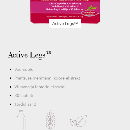
Active Legs™
Skip
to
the
beginning
Active Legs™
of
the
images
Veenidele
gallery
Prantsuse merimänni koore ekstrakt
Viinamarja lehtede ekstrakt
30 tabletti
Toidulisand