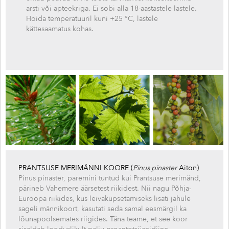
arsti või apteekriga. Ei sobi alla 18-aastastele lastele.
Hoida temperatuuril kuni +25 °C, lastele
kättesaamatus kohas.
PRANTSUSE MERIMÄNNI KOORE
(
Pinus pinaster
Aiton)
Pinus pinaster, paremini tuntud kui Prantsuse merimänd,
pärineb Vahemere äärsetest riikidest. Nii nagu Põhja-
Euroopa riikides, kus leivaküpsetamiseks lisati jahule
sageli männikoort, kasutati seda samal eesmärgil ka
lõunapoolsemates riigides. Täna teame, et see koor