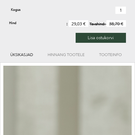
Kogus
Hind
29,03 €
38,70 €
Tavahind:
Lisa ostukorvi
ÜKSIKASJAD
HINNANG TOOTELE
TOOTEINFO