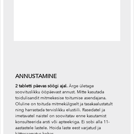
ANNUSTAMINE
2 tabletti päevas söögi ajal.
Ärge ületage
soovituslikku ööpäevast annust. Mitte kasutada
toidulisandit mitmekesise toitumise asendajana.
Oluline on toituda mitmekülgselt ja tasakaalustatult
ning harrastada tervislikku elustiili. Rasedatel ja
imetavatel naistel on soovitatav enne kasutamist
konsulteerida arsti või apteekriga. Ei sobi alla 11-
aastastele lastele. Hoida laste eest varjatud ja
kättesaamatus kohas.