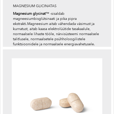
MAGNESIUM GLICINATAS
Magnesium glycinat
™ -sisaldab
magneesiumbisglütsinaati ja pika pipra
ekstrakti.Magneesium aitab vähendada väsimust ja
kurnatust, aitab kaasa elektrolüütide tasakaalule,
normaalsele lihaste tööle, närvisüsteemi normaalsele
talitlusele, normaalsetele psühholoogilistele
funktsioonidele ja normaalsele energiavahetusele.