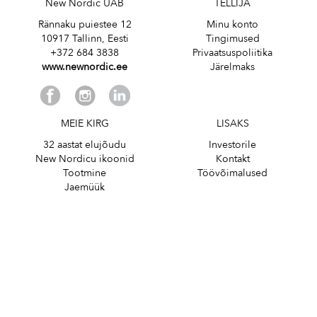
New Nordic UAB
TELLIJA
Rännaku puiestee 12
Minu konto
10917 Tallinn, Eesti
Tingimused
+372 684 3838
Privaatsuspoliitika
www.newnordic.ee
Järelmaks
MEIE KIRG
LISAKS
32 aastat elujõudu
Investorile
New Nordicu ikoonid
Kontakt
Tootmine
Töövõimalused
Jaemüük