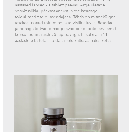
aastased lapsed - 1 tablett päevas. Ärge ületage
soovituslikku päevast annust. Ärge kasutage
toidulisandit toiduasendajana. Tähtis on mitmekülgne
tasakaalustatud toitumine ja tervislik eluviis. Rasedad
ja rinnaga toitvad emad peavad enne toote tarvitamist
konsulteerima arsti või apteekriga. Ei sobi alla 11-
aastastele lastele. Hoida lastele kättesaamatus kohas.