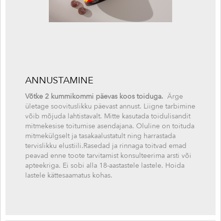
ANNUSTAMINE
Võtke 2 kummikommi päevas koos toiduga.
Ärge
ületage soovituslikku päevast annust. Liigne tarbimine
võib mõjuda lahtistavalt. Mitte kasutada toidulisandit
mitmekesise toitumise asendajana. Oluline on toituda
mitmekülgselt ja tasakaalustatult ning harrastada
tervislikku elustiili.Rasedad ja rinnaga toitvad emad
peavad enne toote tarvitamist konsulteerima arsti või
apteekriga. Ei sobi alla 18-aastastele lastele. Hoida
lastele kättesaamatus kohas.