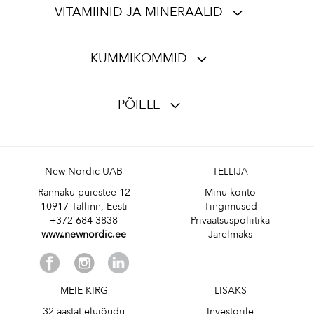
VITAMIINID JA MINERAALID
KUMMIKOMMID
PÕIELE
New Nordic UAB
TELLIJA
Rännaku puiestee 12
Minu konto
10917 Tallinn, Eesti
Tingimused
+372 684 3838
Privaatsuspoliitika
www.newnordic.ee
Järelmaks
MEIE KIRG
LISAKS
32 aastat elujõudu
Investorile