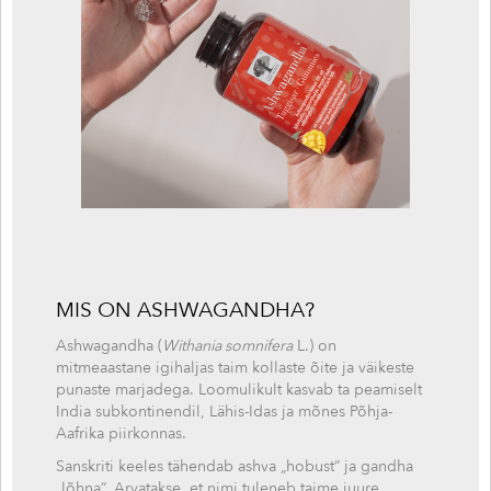
MIS ON ASHWAGANDHA?
Ashwagandha (
Withania somnifera
L.) on
mitmeaastane igihaljas taim kollaste õite ja väikeste
punaste marjadega. Loomulikult kasvab ta peamiselt
India subkontinendil, Lähis-Idas ja mõnes Põhja-
Aafrika piirkonnas.
Sanskriti keeles tähendab ashva „hobust“ ja gandha
„lõhna“. Arvatakse, et nimi tuleneb taime juure