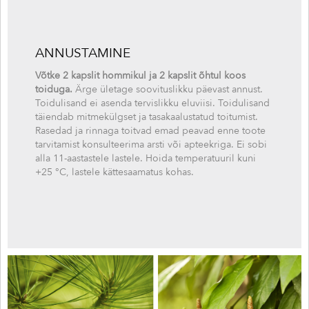
ANNUSTAMINE
Võtke 2 kapslit hommikul ja 2 kapslit õhtul koos
toiduga.
Ärge ületage soovituslikku päevast annust.
Toidulisand ei asenda tervislikku eluviisi. Toidulisand
täiendab mitmekülgset ja tasakaalustatud toitumist.
Rasedad ja rinnaga toitvad emad peavad enne toote
tarvitamist konsulteerima arsti või apteekriga. Ei sobi
alla 11-aastastele lastele. Hoida temperatuuril kuni
+25 °C, lastele kättesaamatus kohas.