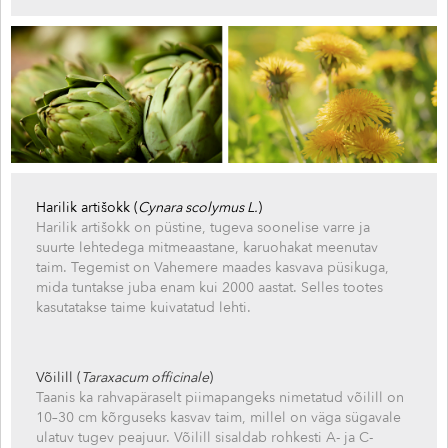
Harilik artišokk (
Cynara scolymus L.
)
Harilik artišokk on püstine, tugeva soonelise varre ja
suurte lehtedega mitmeaastane, karuohakat meenutav
taim. Tegemist on Vahemere maades kasvava püsikuga,
mida tuntakse juba enam kui 2000 aastat. Selles tootes
kasutatakse taime kuivatatud lehti.
Võilill (
Taraxacum officinale
)
Taanis ka rahvapäraselt piimapangeks nimetatud võilill on
10–30 cm kõrguseks kasvav taim, millel on väga sügavale
ulatuv tugev peajuur. Võilill sisaldab rohkesti A- ja C-