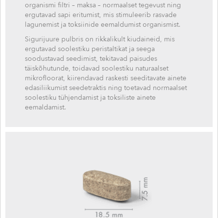
organismi filtri – maksa – normaalset tegevust ning
ergutavad sapi eritumist, mis stimuleerib rasvade
lagunemist ja toksiinide eemaldumist organismist.
Sigurijuure pulbris on rikkalikult kiudaineid, mis
ergutavad soolestiku peristaltikat ja seega
soodustavad seedimist, tekitavad paisudes
täiskõhutunde, toidavad soolestiku naturaalset
mikrofloorat, kiirendavad raskesti seeditavate ainete
edasiliikumist seedetraktis ning toetavad normaalset
soolestiku tühjendamist ja toksiliste ainete
eemaldamist.