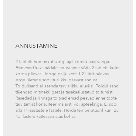
ANNUSTAMINE
2 tabletti hommikul söögi ajal koos klaasi veega.
Esimesed kaks nädalat soovitame võtta 2 tabletti kolm
korda päevas. Jooge palju vett: 1-2 liitrit päevas.
Ärge ületage soovituslikku päevast annust.
Toidulisand ei asenda tervislikku eluviisi. Toidulisand
täiendab mitmekülgset ja tasakaalustatud toitumist.
Rasedad ja rinnaga toitvad emad peavad enne toote
tarvitamist konsulteerima arsti või apteekriga. Ei sobi
alla 11-aastastele lastele. Hoida temperatuuril kuni 25
°C, lastele kättesaamatus kohas.