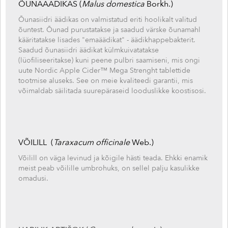
ÕUNAÄÄDIKAS (
Malus domestica
Borkh.)
Õunasiidri äädikas on valmistatud eriti hoolikalt valitud
õuntest. Õunad purustatakse ja saadud värske õunamahl
kääritatakse lisades "emaäädikat" - äädikhappebakterit.
Saadud õunasiidri äädikat külmkuivatatakse
(lüofiliseeritakse) kuni peene pulbri saamiseni, mis ongi
uute Nordic Apple Cider™ Mega Strenght
tablettide
tootmise aluseks. See on meie kvaliteedi garantii, mis
võimaldab säilitada suurepäraseid looduslikke koostisosi.
VÕILILL (
Taraxacum officinale
Web.)
Võilill on väga levinud ja kõigile hästi teada. Ehkki enamik
meist peab võilille umbrohuks, on sellel palju kasulikke
omadusi.