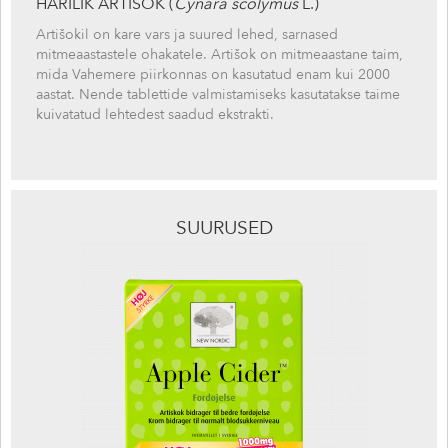
HARILIK ARTIŠOK (
Cynara scolymus
L.)
Artišokil on kare vars ja suured lehed, sarnased
mitmeaastastele ohakatele. Artišok on mitmeaastane taim,
mida Vahemere piirkonnas on kasutatud enam kui 2000
aastat. Nende tablettide valmistamiseks kasutatakse taime
kuivatatud lehtedest saadud ekstrakti.
SUURUSED