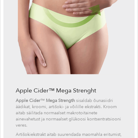
Apple Cider™ Mega Strenght
Apple Cider
™
Mega Strength
sisaldab õunasiidri
äädikat, kroomi, artišoki- ja võilille ekstrakti. Kroom
aitab säilitada normaalset makrotoitainete
ainevahetust ja normaalset glükoosi kontsentratsiooni
veres.
Artišokiekstrakt aitab suurendada maomahla eritumist,