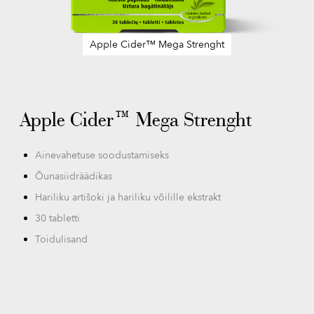
Apple Cider™ Mega Strenght
Skip
to
the
beginning
Apple Cider™ Mega Strenght
of
the
images
Ainevahetuse soodustamiseks
gallery
Õunasiidräädikas
Hariliku artišoki ja hariliku võilille ekstrakt
30 tabletti
Toidulisand