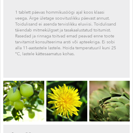
1 tablett päevas hommikusöögi ajal koos klaasi
veega. Ärge ületage soovituslikku päevast annust.
Toidulisand ei asenda tervislikku eluviisi. Toidulisand
täiendab mitmekülgset ja tasakaalustatud toitumist.
Rasedad ja rinnaga toitvad emad peavad enne toote
tarvitamist konsulteerima arsti või apteekriga. Ei sobi
alla 11-aastastele lastele. Hoida temperatuuril kuni 25
°C, lastele kättesaamatus kohas.