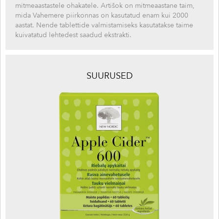
mitmeaastastele ohakatele. Artišok on mitmeaastane taim,
mida Vahemere piirkonnas on kasutatud enam kui 2000
aastat. Nende tablettide valmistamiseks kasutatakse taime
kuivatatud lehtedest saadud ekstrakti.
SUURUSED