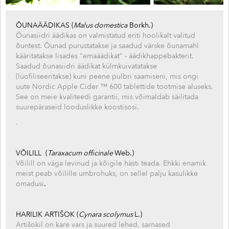
ÕUNAÄÄDIKAS (
Malus domestica
Borkh.)
Õunasiidri äädikas on valmistatud eriti hoolikalt valitud
õuntest. Õunad purustatakse ja saadud värske õunamahl
kääritatakse lisades "emaäädikat" - äädikhappebakterit.
Saadud õunasiidri äädikat külmkuivatatakse
(lüofiliseeritakse) kuni peene pulbri saamiseni, mis ongi
uute Nordic Apple Cider ™ 600 tablettide tootmise aluseks.
See on meie kvaliteedi garantii, mis võimaldab säilitada
suurepäraseid looduslikke koostisosi.
.
VÕILILL (
Taraxacum officinale
Web.)
Võilill on väga levinud ja kõigile hästi teada. Ehkki enamik
meist peab võilille umbrohuks, on sellel palju kasulikke
omadusi
.
HARILIK ARTIŠOK (
Cynara scolymus
L.)
Artišokil on kare vars ja suured lehed, sarnased