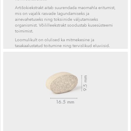
Artišokiekstrakt aitab suurendada maomahla eritumist,
mis on vajalik rasvade lagundamiseks ja
ainevahetuseks ning toksiinide väljutamiseks
organismist. Võililleekstrakt soodustab kusesüsteemi
toimimist.
Loomulikult on olulised ka mitmekesine ja
tasakaalustatud toitumine ning tervislikud eluviisid.