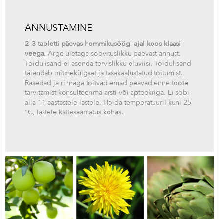
ANNUSTAMINE
2–3 tabletti päevas hommikusöögi ajal koos klaasi
veega
. Ärge ületage soovituslikku päevast annust.
Toidulisand ei asenda tervislikku eluviisi. Toidulisand
täiendab mitmekülgset ja tasakaalustatud toitumist.
Rasedad ja rinnaga toitvad emad peavad enne toote
tarvitamist konsulteerima arsti või apteekriga. Ei sobi
alla 11-aastastele lastele. Hoida temperatuuril kuni 25
°C, lastele kättesaamatus kohas.