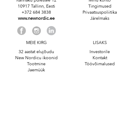
Rännaku puiestee 12
Minu konto
10917 Tallinn, Eesti
Tingimused
+372 684 3838
Privaatsuspoliitika
www.newnordic.ee
Järelmaks
MEIE KIRG
LISAKS
32 aastat elujõudu
Investorile
New Nordicu ikoonid
Kontakt
Tootmine
Töövõimalused
Jaemüük