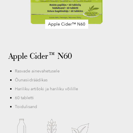
Apple Cider™ N60
Skip
to
the
beginning
Apple Cider™ N60
of
the
images
Rasvade ainevahetusele
gallery
Õunasiidräädikas
Hariliku artišoki ja hariliku võilille
60 tabletti
Toidulisand