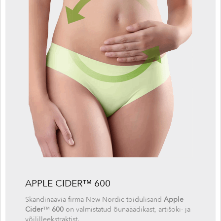
APPLE CIDER™ 600
Skandinaavia firma New Nordic toidulisand
Apple
Cider
™
600
on valmistatud õunaäädikast, artišoki- ja
võililleekstraktist.