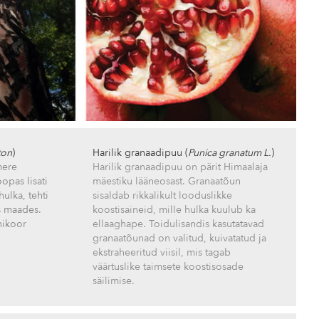
ton
)
Harilik granaadipuu (
Punica granatum L.
)
mere
Harilik granaadipuu on pärit Himaalaja
opas lisati
mäestiku lääneosast. Granaatõun
ulka, tehti
sisaldab rikkalikult looduslikke
s maades.
koostisaineid, mille hulka kuulub ka
nikoor
ellaaghape. Toidulisandis kasutatavad
granaatõunad on valitud, kuivatatud ja
ekstraheeritud viisil, mis tagab
väärtuslike taimsete koostisosade
säilimise.