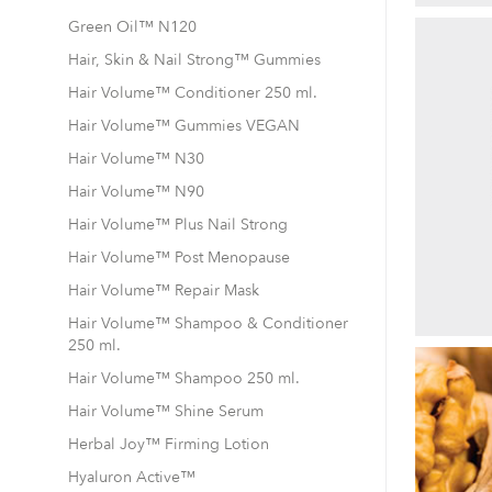
Green Oil™ N120
Hair, Skin & Nail Strong™ Gummies
Hair Volume™ Conditioner 250 ml.
Hair Volume™ Gummies VEGAN
Hair Volume™ N30
Hair Volume™ N90
Hair Volume™ Plus Nail Strong
Hair Volume™ Post Menopause
Hair Volume™ Repair Mask
Hair Volume™ Shampoo & Conditioner
250 ml.
Hair Volume™ Shampoo 250 ml.
Hair Volume™ Shine Serum
Herbal Joy™ Firming Lotion
Hyaluron Active™