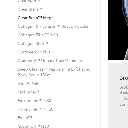
Chili Burn™
Clear Brain™
Clear Brain™ Mega
Collagen & Hyaluron™ Beauty Powder
Collagen Filler™ N30
Collagen Shot™
Cordyceps™ Plus
Cranberry™ Urinary Tract Gummies
Deep Cleanse™ Peppermint Exfoliating
Body Scrub 150ml
Bro
Dida™ N60
Brok
Fat Burner™
sisa
anti
Folkepillen™ N60
vorm
Folkepillen™ N120
Frutin™
Green Oil™ N60