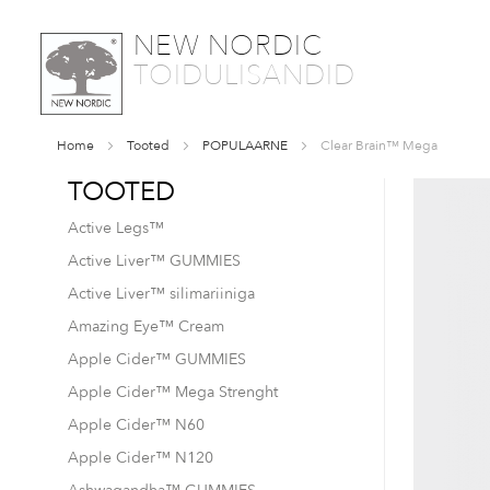
SKIP
NEW NORDIC
TO
TOIDULISANDID
CONTENT
Home
Tooted
POPULAARNE
Clear Brain™ Mega
TOOTED
Skip
to
Active Legs™
the
end
Active Liver™ GUMMIES
of
Active Liver™ silimariiniga
the
images
Amazing Eye™ Cream
gallery
Apple Cider™ GUMMIES
Apple Cider™ Mega Strenght
Apple Cider™ N60
Apple Cider™ N120