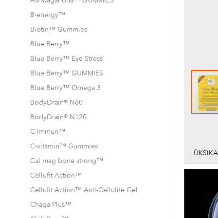
Ashwagandha™ GUMMIES
B-energy™
Biotin™ Gummies
Blue Berry™
Blue Berry™ Eye Stress
Clear Brain™ Mega
Blue Berry™ GUMMIES
Blue Berry™ Omega 3
BodyDrain® N60
BodyDrain® N120
Skip
to
C-Immun™
the
C-vitamin™ Gummies
beginni
ÜKSIK
of
Cal mag bone strong™
the
Cellufit Action™
images
gallery
Cellufit Action™ Anti-Cellulite Gel
Chaga Plus™