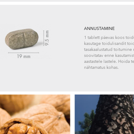
ANNUSTAMINE
1 tablett päevas koos toi
kasutage toidulisandit to
tasakaalustatud toitumine n
soovitatav enne kasutamist 
aastastele lastele. Hoida 
nähtamatus kohas.