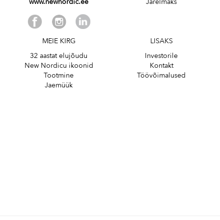
www.newnordic.ee
Järelmaks
MEIE KIRG
LISAKS
32 aastat elujõudu
Investorile
New Nordicu ikoonid
Kontakt
Tootmine
Töövõimalused
Jaemüük