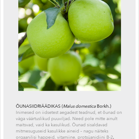
ÕUNASIIDRIÄÄDIKAS (
Malus domestica
Borkh.)
Inimesed on iidsetest aegadest teadnud, et õunad on
väga väärtuslikud puuviljad. Need pole mitte ainult
maitsvad, vaid ka kasulikud. Õunad sisaldavad
mitmesuguseid kasulikke aineid – nagu näiteks
orgaanilisi happeid, vitamiine, protsüanidiini B-2
.