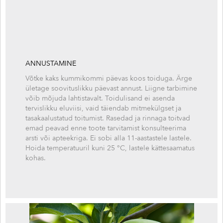
ANNUSTAMINE
Võtke kaks kummikommi päevas koos toiduga. Ärge
ületage soovituslikku päevast annust. Liigne tarbimine
võib mõjuda lahtistavalt. Toidulisand ei asenda
tervislikku eluviisi, vaid täiendab mitmekülgset ja
tasakaalustatud toitumist. Rasedad ja rinnaga toitvad
emad peavad enne toote tarvitamist konsulteerima
arsti või apteekriga. Ei sobi alla 11-aastastele lastele.
Hoida temperatuuril kuni 25 °C, lastele kättesaamatus
kohas.