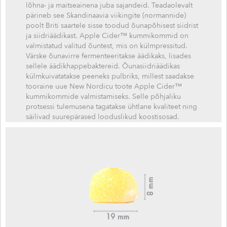
lõhna- ja maitseainena juba sajandeid. Teadaolevalt
pärineb see Skandinaavia viikingite (normannide)
poolt Briti saartele sisse toodud õunapõhisest siidrist
ja siidriäädikast. Apple Cider™ kummikommid on
valmistatud valitud õuntest, mis on külmpressitud.
Värske õunavirre fermenteeritakse äädikaks, lisades
sellele äädikhappebaktereid. Õunasiidriäädikas
külmkuivatatakse peeneks pulbriks, millest saadakse
tooraine uue New Nordicu toote Apple Cider™
kummikommide valmistamiseks. Selle põhjaliku
protsessi tulemusena tagatakse ühtlane kvaliteet ning
säilivad suurepärased looduslikud koostisosad.