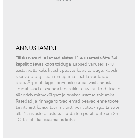
ANNUSTAMINE
Täiskasvanud ja lapsed alates 11 eluaastast võtta 2-4
kapslit päevas koos toiduga
. Lapsed vanuses 1-10
aastat võtta kaks kapslit päevas koos toiduga. Kapsli
sisu võib pigistada rinnapiima, mahla või toidu
sisse. Ärge ületage soovituslikku päevast annust.
Toidulisand ei asenda tervislikku eluviisi. Toidulisand
täiendab mitmekülgset ja tasakaalustatud toitumist.
Rasedad ja rinnaga toitvad emad peavad enne toote
tarvitamist konsulteerima arsti või apteekriga. Ei sobi
alla 1-aastastele lastele. Hoida temperatuuril kuni 25
°C, lastele kättesaamatus kohas.