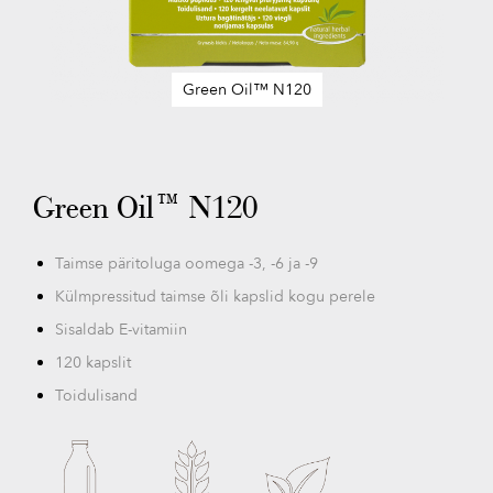
Green Oil™ N120
Skip
to
the
beginning
Green Oil™ N120
of
the
images
Taimse päritoluga oomega -3, -6 ja -9
gallery
Külmpressitud taimse õli kapslid kogu perele
Sisaldab E-vitamiin
120 kapslit
Toidulisand