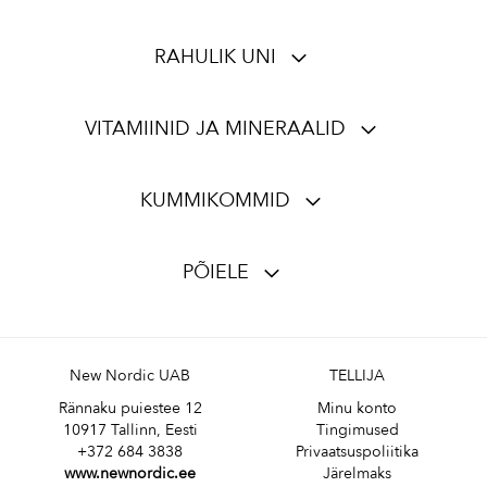
RAHULIK UNI
VITAMIINID JA MINERAALID
KUMMIKOMMID
PÕIELE
New Nordic UAB
TELLIJA
Rännaku puiestee 12
Minu konto
10917 Tallinn, Eesti
Tingimused
+372 684 3838
Privaatsuspoliitika
www.newnordic.ee
Järelmaks