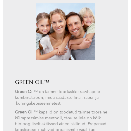
GREEN OIL
™
Green Oil
™ on taimne looduslike rasvhapete
kombinatsioon, mida saadakse lina-, rapsi- ja
kuningakepiseemnetest.
Green Oil
™ kapslid on toodetud taimse tooraine
külmpressimise meetodil, tänu sellele on kõik
bioloogiliselt aktiivsed ained säilinud. Preparaadi
koostisesse kuuluvad organismile vajalikud