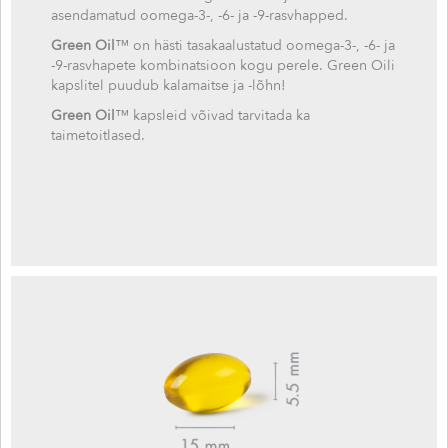
asendamatud oomega-3-, -6- ja -9-rasvhapped.
Green Oil
™ on hästi tasakaalustatud oomega-3-, -6- ja
-9-rasvhapete kombinatsioon kogu perele. Green Oili
kapslitel puudub kalamaitse ja -lõhn!
Green Oil
™ kapsleid võivad tarvitada ka
taimetoitlased.