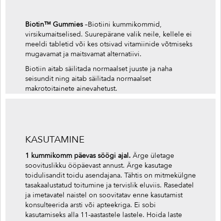
Biotin™ Gummies
–Biotiini kummikommid,
virsikumaitselised. Suurepärane valik neile, kellele ei
meeldi tabletid või kes otsivad vitamiinide võtmiseks
mugavamat ja maitsvamat alternatiivi.
Biotiin aitab säilitada normaalset juuste ja naha
seisundit ning aitab säilitada normaalset
makrotoitainete ainevahetust.
KASUTAMINE
1 kummikomm päevas söögi ajal.
Ärge ületage
soovituslikku ööpäevast annust. Ärge kasutage
toidulisandit toidu asendajana. Tähtis on mitmekülgne
tasakaalustatud toitumine ja tervislik eluviis. Rasedatel
ja imetavatel naistel on soovitatav enne kasutamist
konsulteerida arsti või apteekriga. Ei sobi
kasutamiseks alla 11-aastastele lastele. Hoida laste