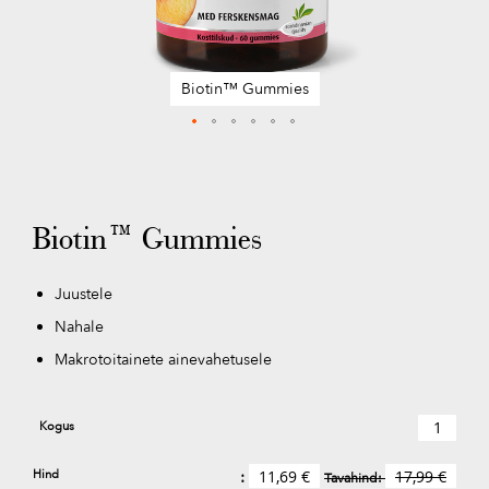
Biotin™ Gummies
Skip
to
the
beginning
Biotin™ Gummies
of
the
images
Juustele
gallery
Nahale
Makrotoitainete ainevahetusele
Kogus
Hind
11,69 €
17,99 €
Tavahind: