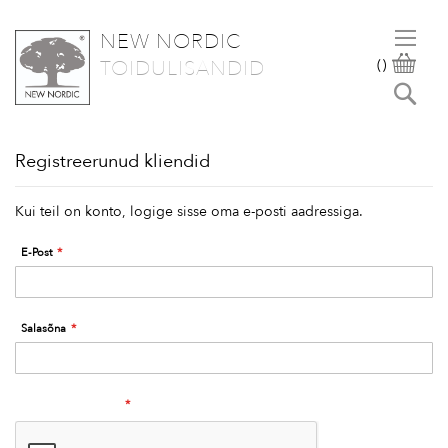
NEW NORDIC
SKIP
OST
TOIDULISANDID
(
)
TO
Otsi
CONTENT
Registreerunud kliendid
Kui teil on konto, logige sisse oma e-posti aadressiga.
E-Post
Salasõna
Human Verification