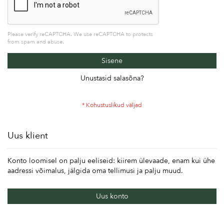
Please verify reCAPTCHA. We use reCAPTCHA to protects
from spam and abuse.
Sisene
Unustasid salasõna?
Uus klient
Konto loomisel on palju eeliseid: kiirem ülevaade, enam kui ühe
aadressi võimalus, jälgida oma tellimusi ja palju muud.
Uus konto