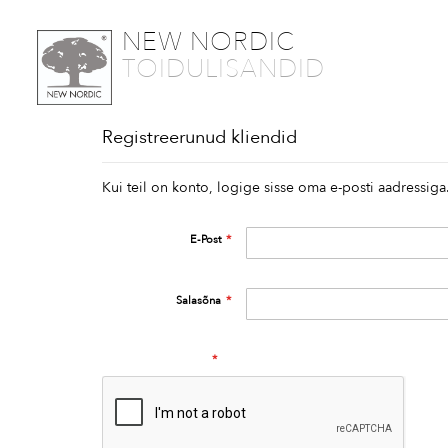
SKIP
NEW NORDIC
TO
TOIDULISANDID
CONTENT
Registreerunud kliendid
Kui teil on konto, logige sisse oma e-posti aadressiga
E-Post
Salasõna
Human Verification