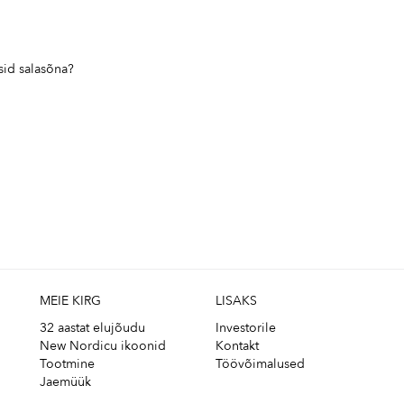
sid salasõna?
MEIE KIRG
LISAKS
32 aastat elujõudu
Investorile
New Nordicu ikoonid
Kontakt
Tootmine
Töövõimalused
Jaemüük