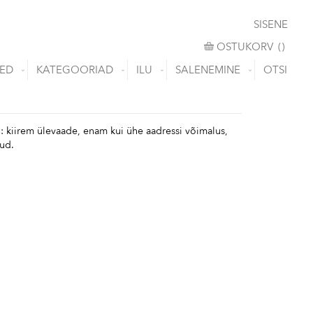
SISENE
OSTUKORV
OSTUKORV
(
)
ED
KATEGOORIAD
ILU
SALENEMINE
OTSI
: kiirem ülevaade, enam kui ühe aadressi võimalus,
uud.