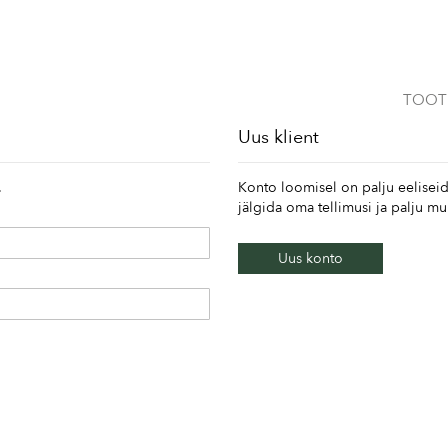
TOOT
Uus klient
.
Konto loomisel on palju eeliseid
jälgida oma tellimusi ja palju m
Uus konto