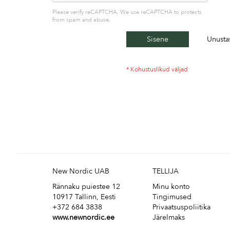
Please verify reCAPTCHA. We use reCAPTCHA to protects
from spam and abuse.
Sisene
Unusta
New Nordic UAB
TELLIJA
Rännaku puiestee 12
Minu konto
10917 Tallinn, Eesti
Tingimused
+372 684 3838
Privaatsuspoliitika
www.newnordic.ee
Järelmaks