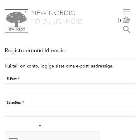
NEW NORDIC
SKIP
OST
TOIDULISANDID
(
)
TO
Otsi
CONTENT
Registreerunud kliendid
Kui teil on konto, logige sisse oma e-posti aadressiga.
E-Post
Salasõna
Human Verification