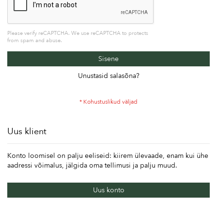
Please verify reCAPTCHA. We use reCAPTCHA to protects
from spam and abuse.
Sisene
Unustasid salasõna?
Uus klient
Konto loomisel on palju eeliseid: kiirem ülevaade, enam kui ühe
aadressi võimalus, jälgida oma tellimusi ja palju muud.
Uus konto