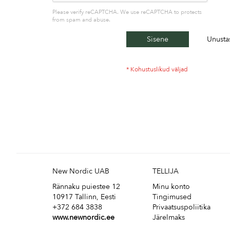
Please verify reCAPTCHA. We use reCAPTCHA to protects
from spam and abuse.
Sisene
Unusta
New Nordic UAB
TELLIJA
Rännaku puiestee 12
Minu konto
10917 Tallinn, Eesti
Tingimused
+372 684 3838
Privaatsuspoliitika
www.newnordic.ee
Järelmaks