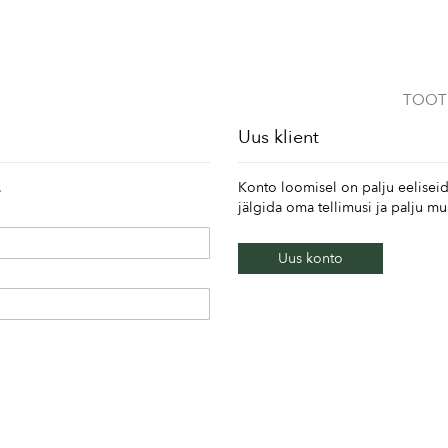
TOOT
Uus klient
.
Konto loomisel on palju eeliseid
jälgida oma tellimusi ja palju m
Uus konto