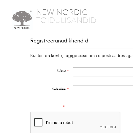
SKIP
NEW NORDIC
TO
TOIDULISANDID
CONTENT
Registreerunud kliendid
Kui teil on konto, logige sisse oma e-posti aadressiga
E-Post
Salasõna
Human Verification