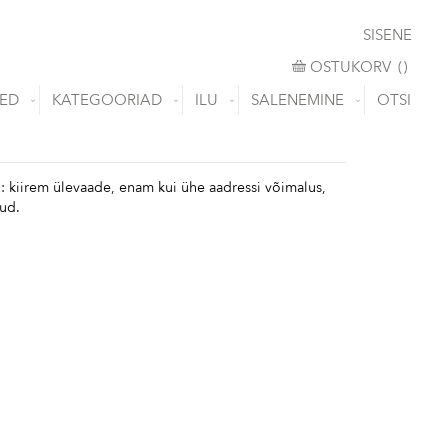
SISENE
OSTUKORV
OSTUKORV
(
)
ED
KATEGOORIAD
ILU
SALENEMINE
OTSI
: kiirem ülevaade, enam kui ühe aadressi võimalus,
uud.