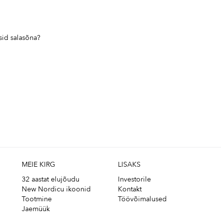
sid salasõna?
MEIE KIRG
LISAKS
32 aastat elujõudu
Investorile
New Nordicu ikoonid
Kontakt
Tootmine
Töövõimalused
Jaemüük