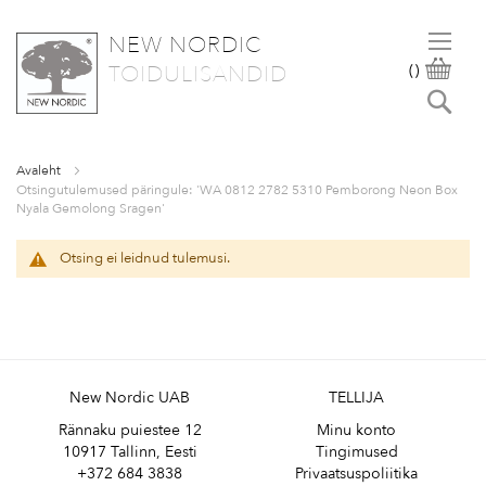
NEW NORDIC
SKIP
OST
TOIDULISANDID
(
)
TO
Otsi
CONTENT
Avaleht
Otsingutulemused päringule: 'WA 0812 2782 5310 Pemborong Neon Box
Nyala Gemolong Sragen'
Otsing ei leidnud tulemusi.
New Nordic UAB
TELLIJA
Rännaku puiestee 12
Minu konto
10917 Tallinn, Eesti
Tingimused
+372 684 3838
Privaatsuspoliitika