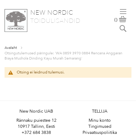
NEW NORDIC
SKIP
OST
TOIDULISANDID
(
)
TO
Otsi
CONTENT
Avaleht
Otsingutulemused päringule: 'WA 0859 3970 0884 Rencana Anggaran
Biaya Mushola Dinding Kayu Murah Semarang'
Otsing ei leidnud tulemusi.
New Nordic UAB
TELLIJA
Rännaku puiestee 12
Minu konto
10917 Tallinn, Eesti
Tingimused
+372 684 3838
Privaatsuspoliitika