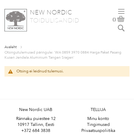
NEW NORDIC
SKIP
OST
TOIDULISANDID
(
)
TO
Otsi
CONTENT
Avaleht
Otsingutulemused päringule: 'WA 0859 3970 0884 Harga Paket Pasang
Kusen Jendela Aluminium Tangen Sragen'
Otsing ei leidnud tulemusi.
New Nordic UAB
TELLIJA
Rännaku puiestee 12
Minu konto
10917 Tallinn, Eesti
Tingimused
+372 684 3838
Privaatsuspoliitika