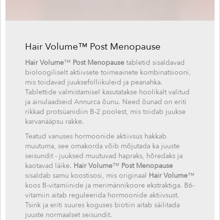
Hair Volume™ Post Menopause
Hair Volume
™
Post Menopause
tabletid sisaldavad
bioloogiliselt aktiivsete toimeainete kombinatsiooni,
mis toidavad juuksefolliikuleid ja peanahka.
Tablettide valmistamisel kasutatakse hoolikalt valitud
ja ainulaadseid Annurca õunu. Need õunad on eriti
rikkad protsüanidiin B-2 poolest, mis toidab juukse
karvanääpsu rakke.
Teatud vanuses hormoonide aktiivsus hakkab
muutuma, see omakorda võib mõjutada ka juuste
seisundit - juuksed muutuvad hapraks, hõredaks ja
kaotavad läike.
Hair Volume
™
Post Menopause
sisaldab samu koostisosi, mis originaal
Hair Volume
™
koos B-vitamiinide ja merimännikoore ekstraktiga. B6-
vitamiin aitab reguleerida hormoonide aktiivsust.
Tsink ja eriti suures koguses biotiin aitab säilitada
juuste normaalset seisundit.