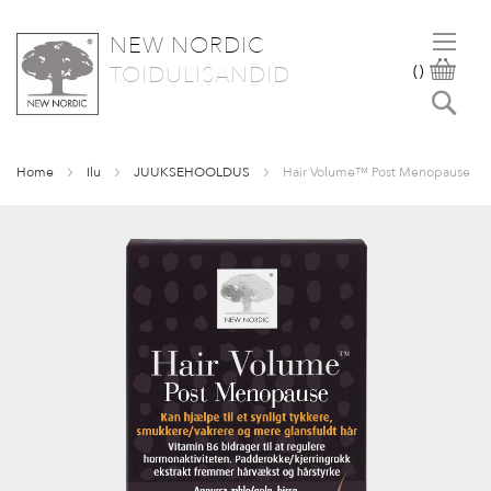
NEW NORDIC
SKIP
OST
TOIDULISANDID
(
)
TO
Otsi
CONTENT
Home
Ilu
JUUKSEHOOLDUS
Hair Volume™ Post Menopause
Skip
to
the
end
of
the
images
gallery