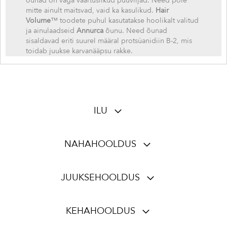
õunad on väga väärtuslikud puuviljad. Need pole
mitte ainult maitsvad, vaid ka kasulikud.
Hair
Volume
™ toodete puhul kasutatakse hoolikalt valitud
ja ainulaadseid
Annurca
õunu. Need õunad
sisaldavad eriti suurel määral protsüanidiin B-2, mis
toidab juukse karvanääpsu rakke.
ILU
NAHAHOOLDUS
JUUKSEHOOLDUS
KEHAHOOLDUS