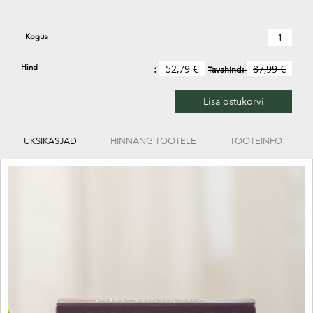
Kogus
Hind
52,79 €
87,99 €
Tavahind:
Lisa ostukorvi
ÜKSIKASJAD
HINNANG TOOTELE
TOOTEINFO