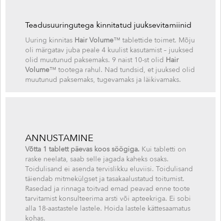
Teadusuuringutega kinnitatud juuksevitamiinid
Uuring kinnitas
Hair Volume
™ tablettide toimet. Mõju
oli märgatav juba peale 4 kuulist kasutamist – juuksed
olid muutunud paksemaks. 9 naist 10-st olid
Hair
Volume
™ tootega rahul. Nad tundsid, et juuksed olid
muutunud paksemaks, tugevamaks ja läikivamaks.
ANNUSTAMINE
Võtta 1 tablett päevas koos söögiga.
Kui tabletti on
raske neelata, saab selle jagada kaheks osaks.
Toidulisand ei asenda tervislikku eluviisi. Toidulisand
täiendab mitmekülgset ja tasakaalustatud toitumist.
Rasedad ja rinnaga toitvad emad peavad enne toote
tarvitamist konsulteerima arsti või apteekriga. Ei sobi
alla 18-aastastele lastele. Hoida lastele kättesaamatus
kohas.