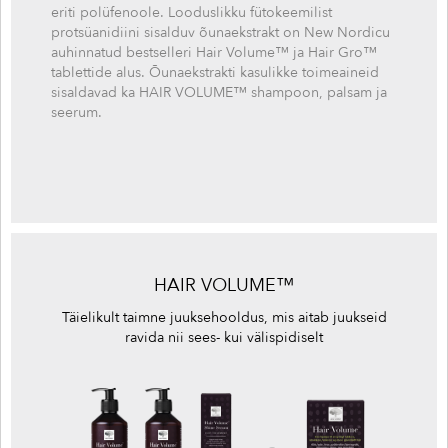
eriti polüfenoole. Looduslikku fütokeemilist
protsüanidiini sisalduv õunaekstrakt on New Nordicu
auhinnatud bestselleri Hair Volume™ ja Hair Gro™
tablettide alus. Õunaekstrakti kasulikke toimeaineid
sisaldavad ka HAIR VOLUME™ shampoon, palsam ja
seerum.
HAIR VOLUME™
Täielikult taimne juuksehooldus, mis aitab juukseid
ravida nii sees- kui välispidiselt