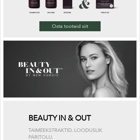
Osta tooteid siit
BEAUTY IN & OUT
TAIMEEKSTRAKTID. LOODUSLIK
PÄRITOLU.