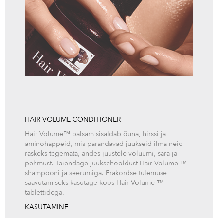
HAIR VOLUME CONDITIONER
Hair Volume™ palsam sisaldab õuna, hirssi ja
aminohappeid, mis parandavad juukseid ilma neid
raskeks tegemata, andes juustele volüümi, sära ja
pehmust. Täiendage juuksehooldust Hair Volume ™
shampooni ja seerumiga. Erakordse tulemuse
saavutamiseks kasutage koos Hair Volume ™
tablettidega.
KASUTAMINE