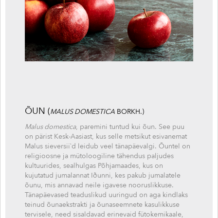
ÕUN (
MALUS DOMESTICA
BORKH.)
Malus domestica
, paremini tuntud kui õun. See puu
on pärist Kesk-Aasiast, kus selle metsikut esivanemat
Malus sieversii`d leidub veel tänapäevalgi. Õuntel on
religioosne ja mütoloogiline tähendus paljudes
kultuurides, sealhulgas Põhjamaades, kus on
kujutatud jumalannat Iðunni, kes pakub jumalatele
õunu, mis annavad neile igavese nooruslikkuse.
Tänapäevased teaduslikud uuringud on aga kindlaks
teinud õunaekstrakti ja õunaseemnete kasulikkuse
tervisele, need sisaldavad erinevaid fütokemikaale,