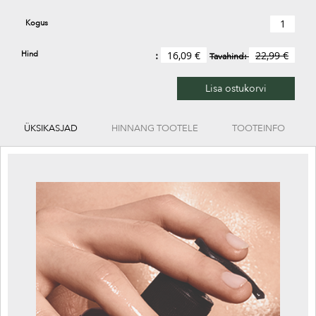
Kogus
Hind
16,09 €
22,99 €
Tavahind:
Lisa ostukorvi
ÜKSIKASJAD
HINNANG TOOTELE
TOOTEINFO