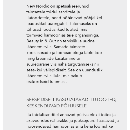
New Nordic on spetsialiseerunud
taimsetele toidulisanditele ja
ilutoodetele, need põhinevad põhjalikel
teaduslikel uuringutel - tulemuseks on
tõhusad looduslikud tooted, mis
toimivad harmoonias teie organismiga.
Beauty In & Out on tervislik ja uudne
lähenemisviis. Samade taimsete
koostisosade ja toimeainetega tablettide
ning kreemide kasutamine on
suurepärane viis naha turgutamiseks nii
sees- kui välispidiselt. See on uuenduslik
lähenemisviis ilule, mis pakub
erakordseid tulemusi.
SEESPIDISELT KASUTATAVAD ILUTOOTED,
KESKENDUVAD PÕHJUSELE
Ilu toidulisanditel annavad püsiva efekti toites ja
aktiveerides naharakke ja juuksejuuri. Taastavad ja
noorendavad harmoonias sinu keha loomulike