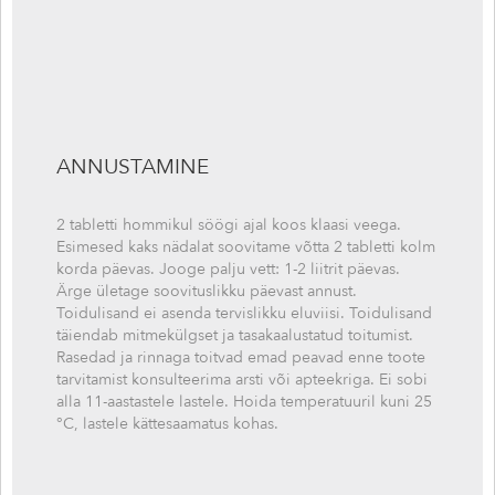
ANNUSTAMINE
2 tabletti hommikul söögi ajal koos klaasi veega.
Esimesed kaks nädalat soovitame võtta 2 tabletti kolm
korda päevas. Jooge palju vett: 1-2 liitrit päevas.
Ärge ületage soovituslikku päevast annust.
Toidulisand ei asenda tervislikku eluviisi. Toidulisand
täiendab mitmekülgset ja tasakaalustatud toitumist.
Rasedad ja rinnaga toitvad emad peavad enne toote
tarvitamist konsulteerima arsti või apteekriga. Ei sobi
alla 11-aastastele lastele. Hoida temperatuuril kuni 25
°C, lastele kättesaamatus kohas.