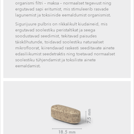
organismi filtri – maksa – normaalset tegevust ning
ergutavad sapi eritumist, mis stimuleerib rasvade
lagunemist ja toksiinide eemaldumist organismist.
Sigurijuure pulbris on rikkalikult kiudaineid, mis
ergutavad soolestiku peristaltikat ja seega
soodustavad seedimist, tekitavad paisudes
täiskõhutunde, toidavad soolestiku naturaalset
mikrofloorat, kiirendavad raskesti seeditavate ainete
edasiliikumist seedetraktis ning toetavad normaalset
soolestiku tühjendamist ja toksiliste ainete
eemaldamist.