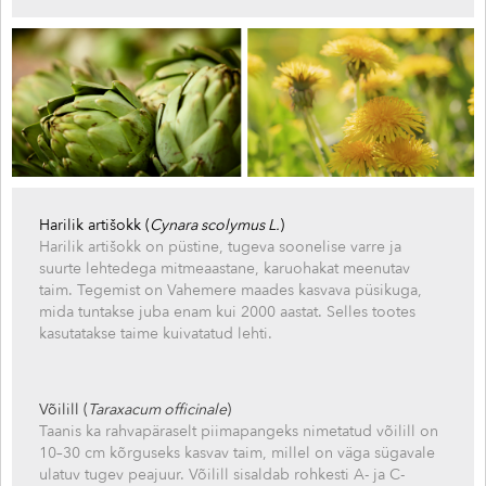
Harilik artišokk (
Cynara scolymus L.
)
Harilik artišokk on püstine, tugeva soonelise varre ja
suurte lehtedega mitmeaastane, karuohakat meenutav
taim. Tegemist on Vahemere maades kasvava püsikuga,
mida tuntakse juba enam kui 2000 aastat. Selles tootes
kasutatakse taime kuivatatud lehti.
Võilill (
Taraxacum officinale
)
Taanis ka rahvapäraselt piimapangeks nimetatud võilill on
10–30 cm kõrguseks kasvav taim, millel on väga sügavale
ulatuv tugev peajuur. Võilill sisaldab rohkesti A- ja C-