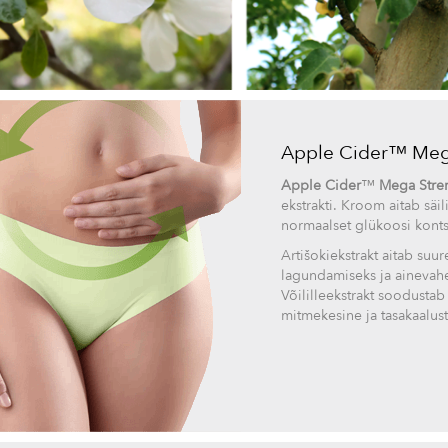
Apple Cider™ Meg
Apple Cider
™
Mega Stre
ekstrakti. Kroom aitab säi
normaalset glükoosi konts
Artišokiekstrakt aitab suu
lagundamiseks ja ainevahe
Võililleekstrakt soodusta
mitmekesine ja tasakaalust