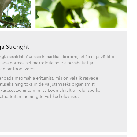
a Strenght
ngth
sisaldab õunasiidri äädikat, kroomi, artišoki- ja võilille
litada normaalset makrotoitainete ainevahetust ja
entratsiooni veres.
rendada maomahla eritumist, mis on vajalik rasvade
tuseks ning toksiinide väljutamiseks organismist.
b kusesüsteemi toimimist. Loomulikult on olulised ka
atud toitumine ning tervislikud eluviisid.