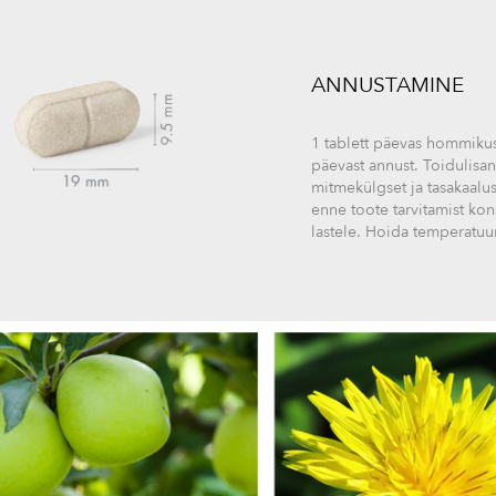
ANNUSTAMINE
1 tablett päevas hommikus
päevast annust. Toidulisan
mitmekülgset ja tasakaalu
enne toote tarvitamist kons
lastele. Hoida temperatuur