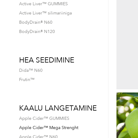
Active Liver™ GUMMIES
Active Liver™ silimariiniga
BodyDrain® N60
BodyDrain® N120
HEA SEEDIMINE
Dida™ N60
Frutin™
KAALU LANGETAMINE
Apple Cider™ GUMMIES
Apple Cider™ Mega Strenght
Apple Cider™ N60