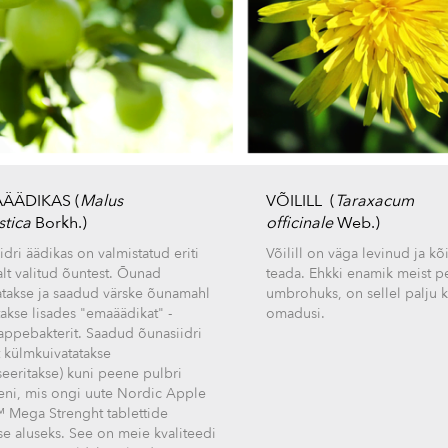
ÄÄDIKAS (
Malus
VÕILILL (
Taraxacum
tica
Borkh.)
officinale
Web.)
dri äädikas on valmistatud eriti
Võilill on väga levinud ja kõi
lt valitud õuntest. Õunad
teada. Ehkki enamik meist pe
atakse ja saadud värske õunamahl
umbrohuks, on sellel palju k
takse lisades "emaäädikat" -
omadusi.
appebakterit. Saadud õunasiidri
t külmkuivatatakse
iseeritakse) kuni peene pulbri
eni, mis ongi uute Nordic Apple
 Mega Strenght
tablettide
se aluseks. See on meie kvaliteedi