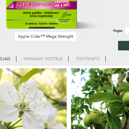
Kogus
Apple Cider™ Mega Strenght
ASJAD
HINNANG TOOTELE
TOOTEINFO
ng