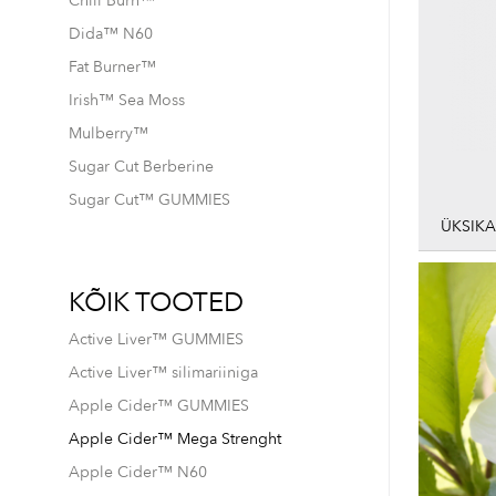
Chili Burn™
Dida™ N60
Fat Burner™
Irish™ Sea Moss
Mulberry™
Sugar Cut Berberine
Skip
to
Sugar Cut™ GUMMIES
the
ÜKSIK
beginni
of
the
KÕIK TOOTED
images
gallery
Active Liver™ GUMMIES
Active Liver™ silimariiniga
Apple Cider™ GUMMIES
Apple Cider™ Mega Strenght
Apple Cider™ N60