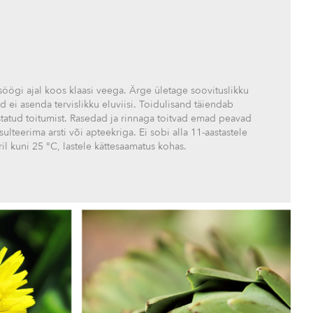
öögi ajal koos klaasi veega. Ärge ületage soovituslikku
d ei asenda tervislikku eluviisi. Toidulisand täiendab
statud toitumist. Rasedad ja rinnaga toitvad emad peavad
ulteerima arsti või apteekriga. Ei sobi alla 11-aastastele
il kuni 25 °C, lastele kättesaamatus kohas.