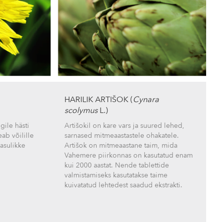
HARILIK ARTIŠOK (
Cynara
scolymus
L.)
gile hästi
Artišokil on kare vars ja suured lehed,
ab võilille
sarnased mitmeaastastele ohakatele.
asulikke
Artišok on mitmeaastane taim, mida
Vahemere piirkonnas on kasutatud enam
kui 2000 aastat. Nende tablettide
valmistamiseks kasutatakse taime
kuivatatud lehtedest saadud ekstrakti.