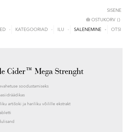
SISENE
OSTUKORV
OSTUKORV
(
)
ED
KATEGOORIAD
ILU
SALENEMINE
OTSI
le Cider™ Mega Strenght
evahetuse soodustamiseks
asiidräädikas
liku artišoki ja hariliku võilille ekstrakt
abletti
dulisand