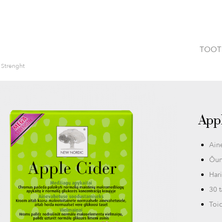
TOOT
Strenght
App
Ain
Õun
Hari
30 t
Toi