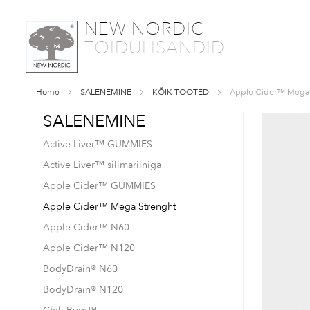
SKIP
NEW NORDIC
TO
TOIDULISANDID
CONTENT
Home
SALENEMINE
KÕIK TOOTED
Apple Cider™ Mega 
SALENEMINE
Skip
to
Active Liver™ GUMMIES
the
end
Active Liver™ silimariiniga
of
Apple Cider™ GUMMIES
the
images
Apple Cider™ Mega Strenght
gallery
Apple Cider™ N60
Apple Cider™ N120
BodyDrain® N60
BodyDrain® N120