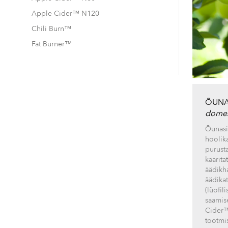
Apple Cider™ N120
Chili Burn™
Fat Burner™
ÕUNA
domes
Õunasii
hoolika
purust
käärita
äädikh
äädika
(lüofil
saamis
Cider™
tootmi