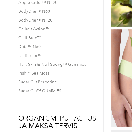
Apple Cider™ N120
BodyDrain® N60
BodyDrain® N120
Cellufit Action™
Chili Burn™
Dida™ N60
Fat Burner™
Hair, Skin & Nail Strong™ Gummies
Irish™ Sea Moss
Sugar Cut Berberine
Sugar Cut™ GUMMIES
ORGANISMI PUHASTUS
JA MAKSA TERVIS